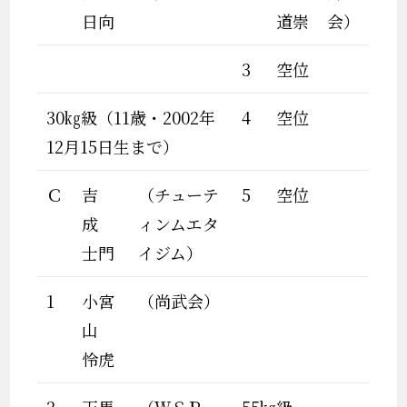
日向
道崇
会）
3
空位
30㎏級（11歳・2002年
4
空位
12月15日生まで）
Ｃ
吉
（チューテ
5
空位
成
ィンムエタ
士門
イジム）
1
小宮
（尚武会）
山
怜虎