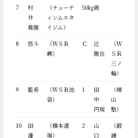
7
村
（チューテ
50㎏級
井
ィンムエタ
義龍
イジム）
8
悠斗
（ＷＳＲ
Ｃ
辻
（Ｗ
蕨）
龍也
ＳＲ
三ノ
輪）
9
藍希
（ＷＳＲ池
1
田
（晴
袋）
中
山
円規
塾）
10
田
（橋本道
2
山
（鍛
邊
場）
口
錬