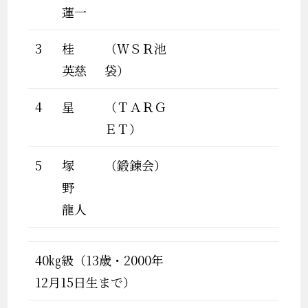
蓮一
3
桂
（ＷＳＲ池
英慈
袋）
4
星
（ＴＡＲＧ
ＥＴ）
5
塚
（鍛錬会）
野
龍人
40㎏級（13歳・2000年
12月15日生まで）