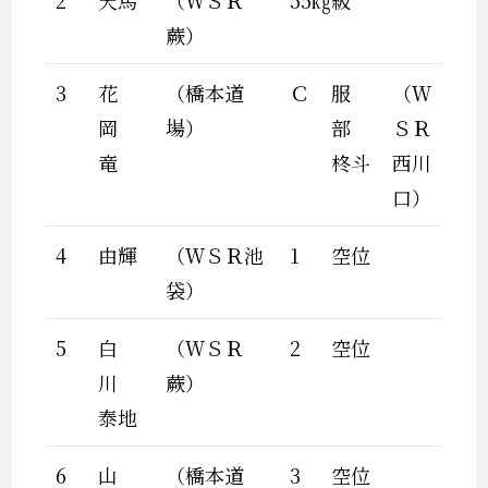
2
天馬
（ＷＳＲ
55㎏級
蕨）
3
花
（橋本道
Ｃ
服
（Ｗ
岡
場）
部
ＳＲ
竜
柊斗
西川
口）
4
由輝
（ＷＳＲ池
1
空位
袋）
5
白
（ＷＳＲ
2
空位
川
蕨）
泰地
6
山
（橋本道
3
空位