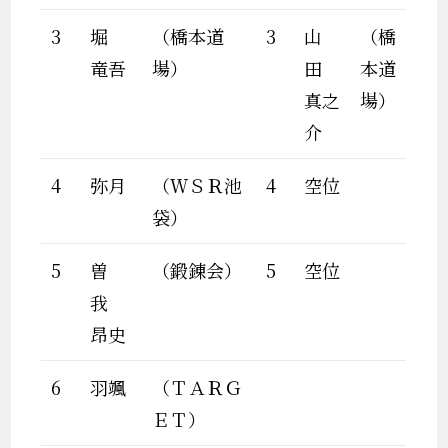
3
堀
（橋本道
3
山
（橋
竜吾
場）
田
本道
真之
場）
介
4
弥月
（ＷＳＲ池
4
空位
袋）
5
曽
（鍛錬会）
5
空位
我
昂史
6
羽颯
（ＴＡＲＧ
ＥＴ）