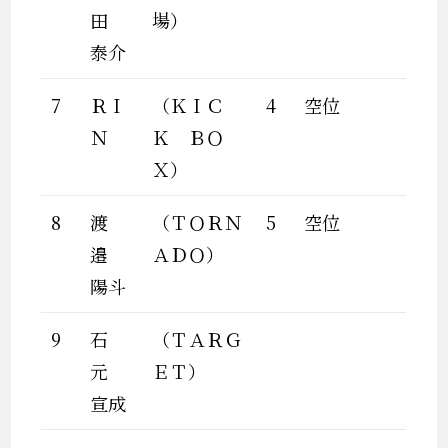
田
場）
泰介
7
ＲＩ
（ＫＩＣ
4
空位
Ｎ
Ｋ ＢＯ
Ｘ）
8
渡
（ＴＯＲＮ
5
空位
邉
ＡＤＯ）
陽斗
9
石
（ＴＡＲＧ
元
ＥＴ）
宣成