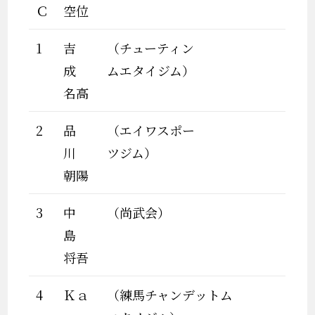
Ｃ
空位
1
吉
（チューティン
成
ムエタイジム）
名高
2
品
（エイワスポー
川
ツジム）
朝陽
3
中
（尚武会）
島
将吾
4
Ｋａ
（練馬チャンデットム