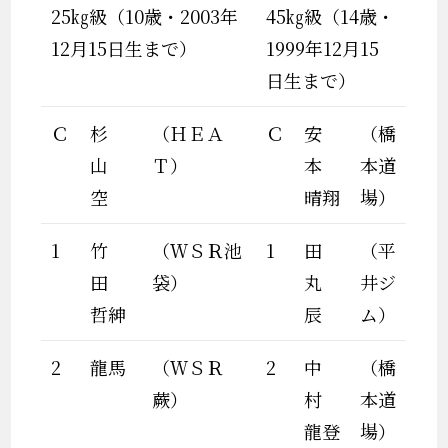
25㎏級（10歳・2003年
45㎏級（14歳・
12月15日生まで）
1999年12月15
日生まで）
Ｃ
杉
（ＨＥＡ
Ｃ
安
（橋
山
Ｔ）
本
本道
空
晴翔
場）
1
竹
（ＷＳＲ池
1
田
（平
田
袋）
丸
井ジ
哲紳
辰
ム）
2
龍馬
（ＷＳＲ
2
中
（橋
蕨）
村
本道
龍登
場）