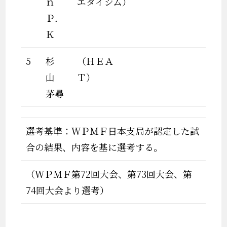
ｎ
エタイジム）
Ｐ．
Ｋ
5
杉
（ＨＥＡ
山
Ｔ）
茅尋
選考基準：ＷＰＭＦ日本支局が認定した試
合の結果、内容を基に選考する。
（ＷＰＭＦ第72回大会、第73回大会、第
74回大会より選考）