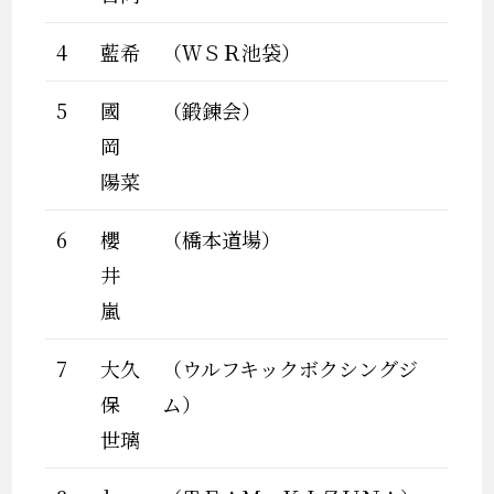
4
藍希
（ＷＳＲ池袋）
5
國
（鍛錬会）
岡
陽菜
6
櫻
（橋本道場）
井
嵐
7
大久
（ウルフキックボクシングジ
保
ム）
世璃