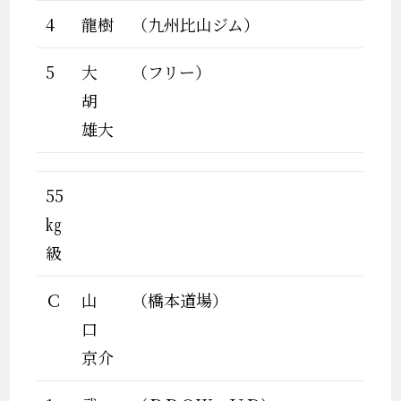
4
龍樹
（九州比山ジム）
5
大
（フリー）
胡
雄大
55
㎏
級
Ｃ
山
（橋本道場）
口
京介