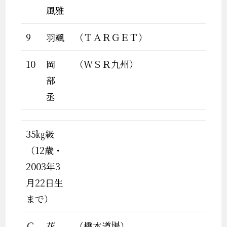
風雅
9
羽颯
（ＴＡＲＧＥＴ）
10
岡
（ＷＳＲ九州）
部
丞
35㎏級
（12歳・
2003年3
月22日生
まで）
Ｃ
花
（橋本道場）