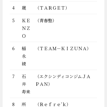
4
晟
（ＴＡＲＧＥＴ）
5
ＫＥ
（青春塾）
ＮＺ
Ｏ
6
稲
（ＴＥＡＭ－ＫＩＺＵＮＡ）
永
綾
7
石
（エクシンディコンジムＪＡ
井
ＰＡＮ）
寿来
8
所
（Ｒｅｆｒｅ’ｋ）