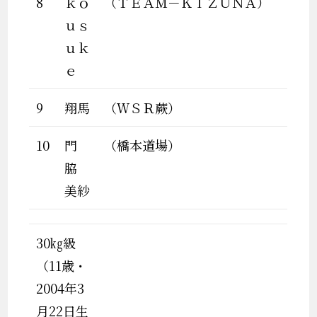
8
ｋｏ
（ＴＥＡＭ－ＫＩＺＵＮＡ）
ｕｓ
ｕｋ
ｅ
9
翔馬
（ＷＳＲ蕨）
10
門
（橋本道場）
脇
美紗
30㎏級
（11歳・
2004年3
月22日生