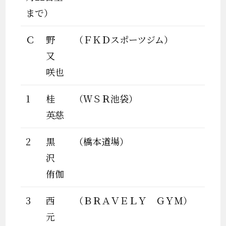
まで）
Ｃ
野
（ＦＫＤスポーツジム）
又
咲也
1
桂
（ＷＳＲ池袋）
英慈
2
黒
（橋本道場）
沢
侑伽
3
西
（ＢＲＡＶＥＬＹ ＧＹＭ）
元