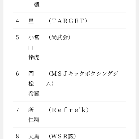
一颯
4
星
（ＴＡＲＧＥＴ）
5
小宮
（尚武会）
山
怜虎
6
岡
（ＭＳＪキックボクシングジ
松
ム）
希羅
7
所
（Ｒｅｆｒｅ’ｋ）
仁翔
8
天馬
（ＷＳＲ蕨）