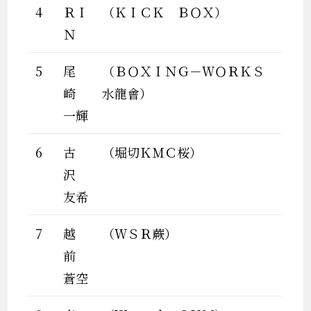
4
ＲＩ
（ＫＩＣＫ ＢＯＸ）
Ｎ
5
尾
（ＢＯＸＩＮＧ－ＷＯＲＫＳ
崎
水龍會）
一輝
6
古
（堀切ＫＭＣ桜）
沢
友希
7
越
（ＷＳＲ蕨）
前
蒼空