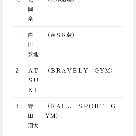
岡
竜
1
白
（ＷＳＲ蕨）
川
泰地
2
ＡＴ
（ＢＲＡＶＥＬＹ ＧＹＭ）
ＳＵ
ＫＩ
3
野
（ＲＡＨＵ ＳＰＯＲＴ Ｇ
田
ＹＭ）
翔太