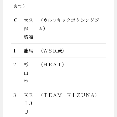
まで）
Ｃ
大久
（ウルフキックボクシングジ
保
ム）
琉唯
1
龍馬
（ＷＳＲ蕨）
2
杉
（ＨＥＡＴ）
山
空
3
ＫＥ
（ＴＥＡＭ－ＫＩＺＵＮＡ）
ＩＪ
Ｕ