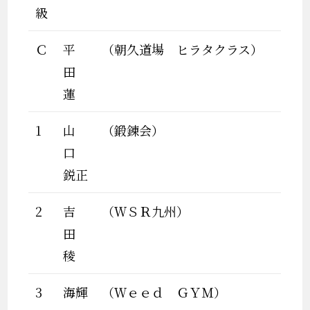
級
Ｃ
平
（朝久道場 ヒラタクラス）
田
蓮
1
山
（鍛錬会）
口
鋭正
2
吉
（ＷＳＲ九州）
田
稜
3
海輝
（Ｗｅｅｄ ＧＹＭ）