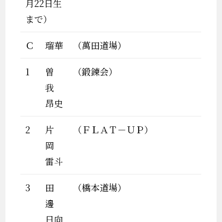
月22日生
まで）
Ｃ
瑠華
（萬田道場）
1
曽
（鍛錬会）
我
昂史
2
片
（ＦＬＡＴ－ＵＰ）
岡
雷斗
3
田
（橋本道場）
邊
日向