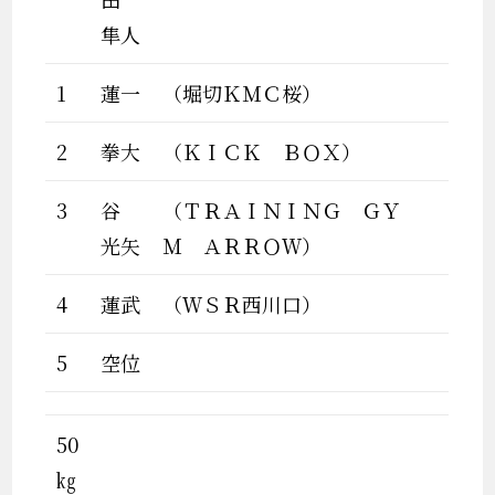
隼人
1
蓮一
（堀切ＫＭＣ桜）
2
拳大
（ＫＩＣＫ ＢＯＸ）
3
谷
（ＴＲＡＩＮＩＮＧ ＧＹ
光矢
Ｍ ＡＲＲＯＷ）
4
蓮武
（ＷＳＲ西川口）
5
空位
50
㎏