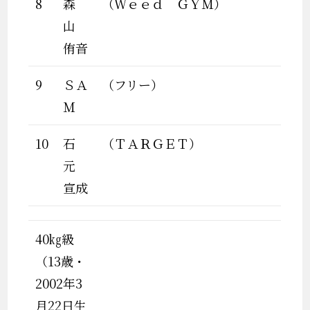
8
森
（Ｗｅｅｄ ＧＹＭ）
山
侑音
9
ＳＡ
（フリー）
Ｍ
10
石
（ＴＡＲＧＥＴ）
元
宣成
40㎏級
（13歳・
2002年3
月22日生