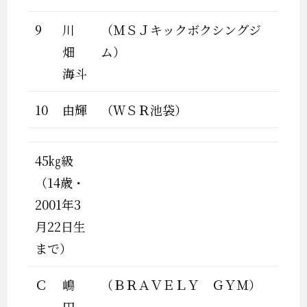
9
川
（ＭＳＪキックボクシングジ
畑
ム）
海斗
10
由輝
（ＷＳＲ池袋）
45㎏級
（14歳・
2001年3
月22日生
まで）
Ｃ
嶋
（ＢＲＡＶＥＬＹ ＧＹＭ）
田