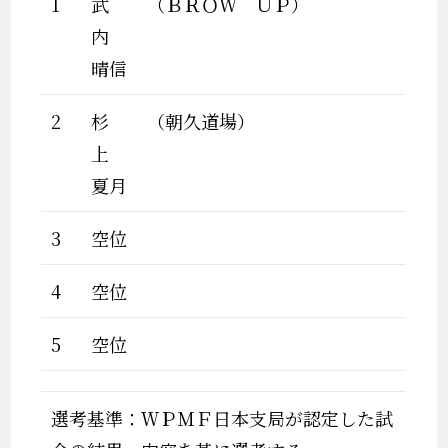
1
武
（ＢＲＯＷ ＵＰ）
内
晴信
2
杉
（朝久道場）
上
夏月
3
空位
4
空位
5
空位
選考基準：ＷＰＭＦ日本支局が認定した試