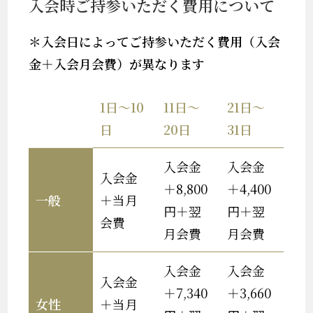
入会時ご持参いただく費用について
＊入会日によってご持参いただく費用（入会
金＋入会月会費）が異なります
1日～10
11日～
21日～
日
20日
31日
入会金
入会金
入会金
＋8,800
＋4,400
一般
＋当月
円＋翌
円＋翌
会費
月会費
月会費
入会金
入会金
入会金
＋7,340
＋3,660
女性
＋当月