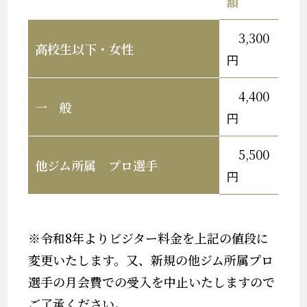
額
3,300
高校生以下・女性
円
4,400
一 般
円
5,500
他ジム所属 プロ選手
円
※令和8年よりビジター料金を上記の値段に
変更いたします。又、新規の他ジム所属プロ
選手の月会費での受入を中止いたしますので
ご了承ください。