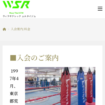
コ
ン
テ
ウィラサクレック ムエタイジム
ン
ツ
>
入会案内/料金
へ
ス
キ
ッ
■入会のご案内
プ
199
7年4
月、
東京
都荒