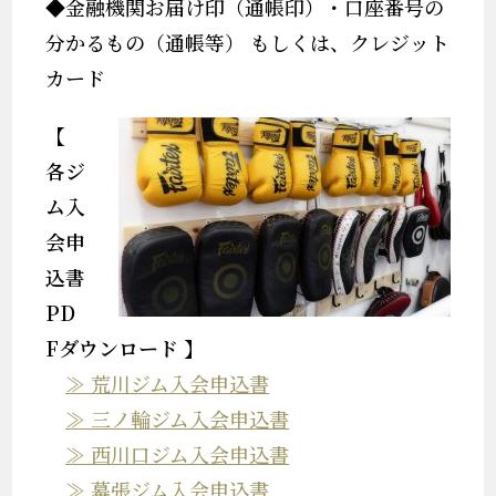
◆金融機関お届け印（通帳印）・口座番号の
分かるもの（通帳等） もしくは、クレジット
カード
【
各ジ
ム入
会申
込書
PD
F
ダウンロード
】
≫ 荒川ジム入会申込書
≫ 三ノ輪ジム入会申込書
≫ 西川口ジム入会申込書
≫ 幕張ジム入会申込書