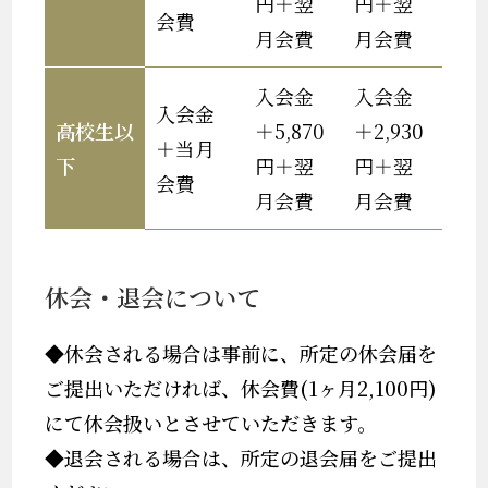
円＋翌
円＋翌
会費
月会費
月会費
入会金
入会金
入会金
高校生以
＋5,870
＋2,930
＋当月
下
円＋翌
円＋翌
会費
月会費
月会費
休会・退会について
◆休会される場合は事前に、所定の休会届を
ご提出いただければ、休会費(1ヶ月2,100円)
にて休会扱いとさせていただきます。
◆退会される場合は、所定の退会届をご提出