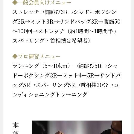
◆一般会員向けメニュー
ストレッチ→縄跳び3R→シャドーボクシン
グ3R→ミット3R→サンドバッグ3R→腹筋50
～100回→ストレッチ（約1時間～1時間半 /
スパーリング・首相撲は希望者）
◆プロ練習メニュー
ランニング（5～10km）→縄跳び5R→シャ
ドーボクシング3R→ミット4－5R→サンドバ
ッグ5R→スパーリング5R→首相撲20分→コ
ンディショニングトレーニング
本
部