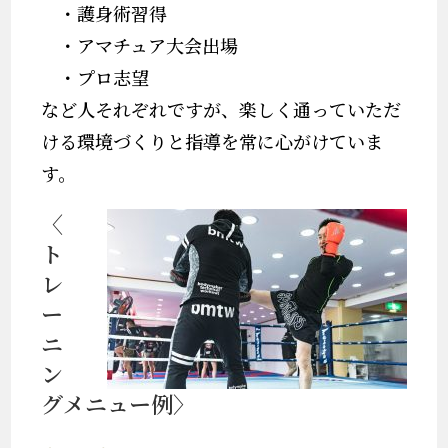
・護身術習得
・アマチュア大会出場
・プロ志望
など人それぞれですが、楽しく通っていただ
ける環境づくりと指導を常に心がけていま
す。
〈
ト
レ
ー
ニ
ン
グメニュー例〉