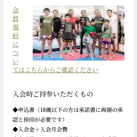
会
員
規
約
に
つ
い
てはこちらからご確認ください
入会時ご持参いただくもの
◆申込書（18歳以下の方は承諾書に両親の承
認と捺印が必要です）
◆入会金＋入会月会費