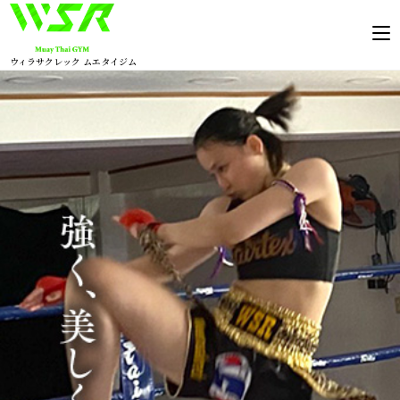
コ
ン
テ
ウィラサクレック ムエタイジム
ン
ツ
へ
ス
キ
ッ
プ