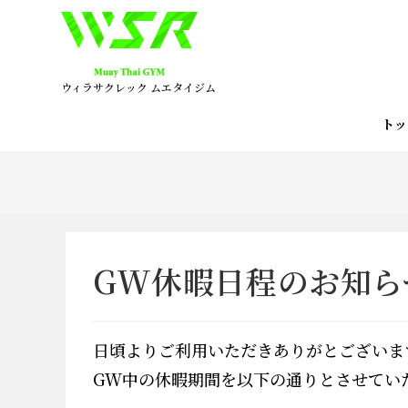
コ
ン
テ
ン
ウィラサクレック ムエタイジム
ツ
へ
ト
ス
キ
ッ
プ
GW休暇日程のお知ら
日頃よりご利用いただきありがとございま
GW中の休暇期間を以下の通りとさせてい