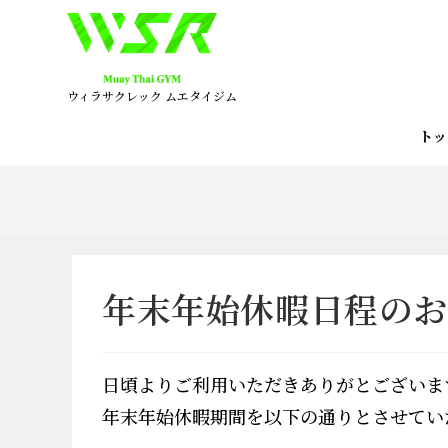
コ
ン
テ
ン
ウィラサクレック ムエタイジム
ツ
へ
ト
ス
キ
ッ
プ
年末年始休暇日程のお
日頃よりご利用いただきありがとございま
年末年始休暇期間を以下の通りとさせてい