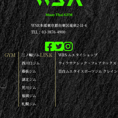
WSR本部
東京都台東区竜泉2-11-4
TEL：03-3876-4900
GYM
LINK
三ノ輪ジム
WRS ムエタイショップ
西川口ジム
ウィラサクレック・フェアテックス
幕張ジム
目白ムエタイスポーツジム クレイン
湖北ジム
シー
荒川ジム
福岡ジム
札幌ジム