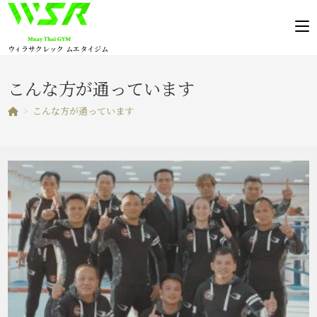
コ
ン
テ
ウィラサクレック ムエタイジム
ン
ツ
こんな方が通っています
へ
>
こんな方が通っています
ス
キ
ッ
プ