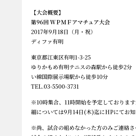
【大会概要】
第96回 ＷＰＭＦアマチュア大会
2017
年9
月
18
日（月・祝）
ディファ有明
東京都江東区有明1-3-25
ゆりかもめ有明
い線国際展示場駅から徒歩10分
TEL.03-5500-3731
※
10
時集合、
11
時開始を予定しております
細については9
月
14
日
(木
)
迄に
HP
にてお知
※
尚、試合の組めなかった方のみご連絡さ