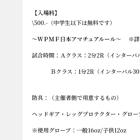
【入場料
】
\500.-（中学生以下は無料です）
～ＷＰＭＦ日本アマチュアルール～
※
詳
試合時間：Ａクラス：
2
分
2R
（インターバ
Ｂクラス：
1
分
2R
（インターバル
30
防具：（主催者側で用意するもの）
ヘッドギア・レッグプロテクター・グロー
※
使用グローブ：一般
16oz/
子供
12oz