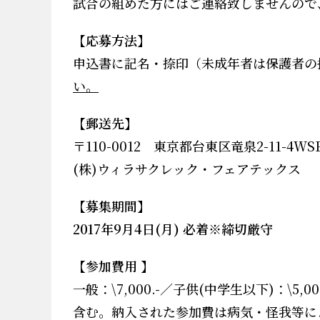
試合の組めた方にはご連絡致しませんので
【応募方法】
申込書に記名・捺印（未成年者は保護者の
い。
【郵送先】
〒
110-0012
東京都台東区竜泉
2-11-4WS
(
株
)
ウィラサクレック・フェアテックス
【募集期間】
2017
年9
月
4
日
(月
)
必着※締切厳守
【参加費用
】
一般：
\7,000.-
／子供
(
中学生以下
)
：
\5,00
含む。納入された参加費は病気・怪我等に