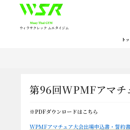
コ
ン
テ
ン
ウィラサクレック ムエタイジム
ツ
へ
ト
ス
キ
ッ
プ
第96回WPMFアマ
※PDFダウンロードはこちら
WPMFアマチュア大会出場申込書・誓約