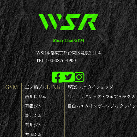
WSR本部
東京都台東区竜泉2-11-4
TEL：03-3876-4900
GYM
LINK
三ノ輪ジム
WRS ムエタイショップ
西川口ジム
ウィラサクレック・フェアテックス
幕張ジム
目白ムエタイスポーツジム クレイン
湖北ジム
シー
荒川ジム
福岡ジム