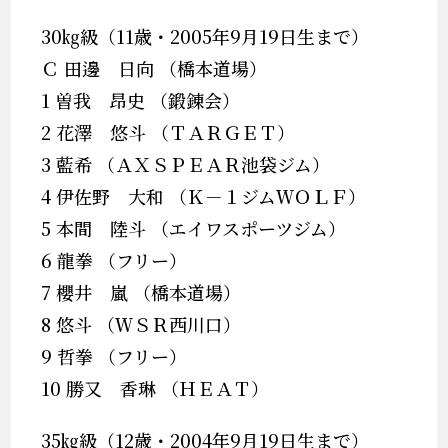
30㎏級（11歳・2005年9月19日生まで）
Ｃ 田邊 日向 （橋本道場）
1 曽我 昂史 （鍛錬会）
2 花澤 悠斗 （ＴＡＲＧＥＴ）
3 藍希 （ＡＸＳＰＥＡＲ池袋ジム）
4 伊佐野 大和 （Ｋ－１ジムＷＯＬＦ）
5 本間 陸斗 （エイワスポーツジム）
6 龍拳 （フリー）
7 櫻井 嵐 （橋本道場）
8 悠斗 （ＷＳＲ西川口）
9 哲拳 （フリー）
10 勝又 香琳 （ＨＥＡＴ）
35㎏級（12歳・2004年9月19日生まで）