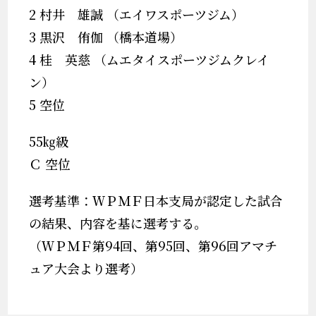
2 村井 雄誠 （エイワスポーツジム）
3 黒沢 侑伽 （橋本道場）
4 桂 英慈 （ムエタイスポーツジムクレイ
ン）
5 空位
55㎏級
Ｃ 空位
選考基準：ＷＰＭＦ日本支局が認定した試合
の結果、内容を基に選考する。
（ＷＰＭＦ第94回、第95回、第96回アマチ
ュア大会より選考）