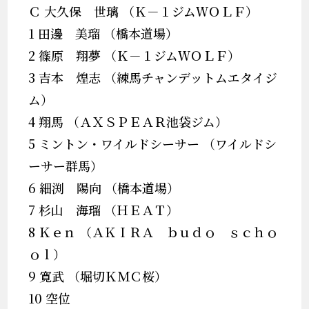
Ｃ 大久保 世璃 （Ｋ－１ジムＷＯＬＦ）
1 田邊 美瑠 （橋本道場）
2 篠原 翔夢 （Ｋ－１ジムＷＯＬＦ）
3 吉本 煌志 （練馬チャンデットムエタイジ
ム）
4 翔馬 （ＡＸＳＰＥＡＲ池袋ジム）
5 ミントン・ワイルドシーサー （ワイルドシ
ーサー群馬）
6 細渕 陽向 （橋本道場）
7 杉山 海瑠 （ＨＥＡＴ）
8 Ｋｅｎ （ＡＫＩＲＡ ｂｕｄｏ ｓｃｈｏ
ｏｌ）
9 寛武 （堀切ＫＭＣ桜）
10 空位