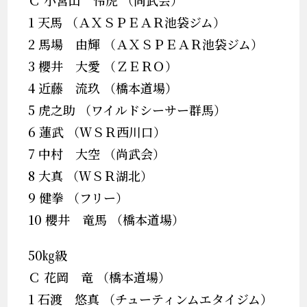
Ｃ 小宮山 怜虎 （尚武会）
1 天馬 （ＡＸＳＰＥＡＲ池袋ジム）
2 馬場 由輝 （ＡＸＳＰＥＡＲ池袋ジム）
3 櫻井 大愛 （ＺＥＲＯ）
4 近藤 流玖 （橋本道場）
5 虎之助 （ワイルドシーサー群馬）
6 蓮武 （ＷＳＲ西川口）
7 中村 大空 （尚武会）
8 大真 （ＷＳＲ湖北）
9 健拳 （フリー）
10 櫻井 竜馬 （橋本道場）
50㎏級
Ｃ 花岡 竜 （橋本道場）
1 石渡 悠真 （チューティンムエタイジム）