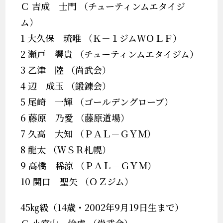
Ｃ 吉成 士門 （チューティンムエタイジ
ム）
1 大久保 琉唯 （Ｋ－１ジムＷＯＬＦ）
2 瀬戸 響貴 （チューティンムエタイジム）
3 乙津 陸 （尚武会）
4 辺 成玉 （鍛錬会）
5 尾崎 一輝 （ゴールデングローブ）
6 藤原 乃愛 （藤原道場）
7 久高 大知 （ＰＡＬ－ＧＹＭ）
8 龍太 （ＷＳＲ札幌）
9 高橋 稀涼 （ＰＡＬ－ＧＹＭ）
10 関口 聖矢 （ＯＺジム）
45㎏級（14歳・2002年9月19日生まで）