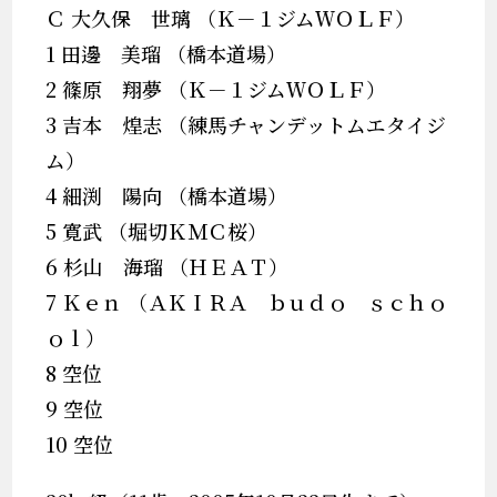
Ｃ 大久保 世璃 （Ｋ－１ジムＷＯＬＦ）
1 田邊 美瑠 （橋本道場）
2 篠原 翔夢 （Ｋ－１ジムＷＯＬＦ）
3 吉本 煌志 （練馬チャンデットムエタイジ
ム）
4 細渕 陽向 （橋本道場）
5 寛武 （堀切ＫＭＣ桜）
6 杉山 海瑠 （ＨＥＡＴ）
7 Ｋｅｎ （ＡＫＩＲＡ ｂｕｄｏ ｓｃｈｏ
ｏｌ）
8 空位
9 空位
10 空位