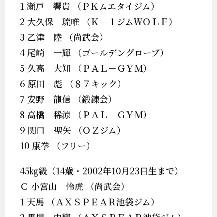
1 瀬戸 響貴 （ＰＫムエタイジム）
2 大久保 琉唯 （Ｋ－１ジムＷＯＬＦ）
3 乙津 陸 （尚武会）
4 尾崎 一輝 （ゴールデングローブ）
5 久高 大知 （ＰＡＬ－ＧＹＭ）
6 原田 彪 （８７キック）
7 安野 龍信 （鍛錬会）
8 高橋 稀涼 （ＰＡＬ－ＧＹＭ）
9 関口 聖矢 （ＯＺジム）
10 康拳 （フリー）
45㎏級（14歳・2002年10月23日生まで）
Ｃ 小宮山 怜虎 （尚武会）
1 天馬 （ＡＸＳＰＥＡＲ池袋ジム）