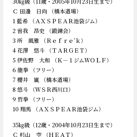
30㎏級（11歳・2005年10月23日生まで）
Ｃ 田邊 日向 （橋本道場）
1 藍希 （ＡＸＳＰＥＡＲ池袋ジム）
2 曽我 昂史 （鍛錬会）
3 所 風雅 （Ｒｅｆｒｅ’ｋ）
4 花澤 悠斗 （ＴＡＲＧＥＴ）
5 伊佐野 大和 （Ｋ－１ジムＷＯＬＦ）
6 龍拳 （フリー）
7 櫻井 嵐 （橋本道場）
8 悠斗 （ＷＳＲ西川口）
9 哲拳 （フリー）
10 翔馬 （ＡＸＳＰＥＡＲ池袋ジム）
35㎏級（12歳・2004年10月23日生まで）
Ｃ 杉山 空 （ＨＥＡＴ）