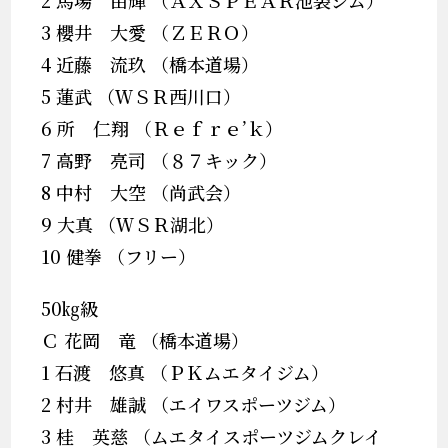
2 馬場 由輝 （ＡＸＳＰＥＡＲ池袋ジム）
3 櫻井 大愛 （ＺＥＲＯ）
4 近藤 流玖 （橋本道場）
5 蓮武 （ＷＳＲ西川口）
6 所 仁翔 （Ｒｅｆｒｅ’ｋ）
7 高野 亮司 （８７キック）
8 中村 大空 （尚武会）
9 大真 （ＷＳＲ湖北）
10 健拳 （フリー）
50㎏級
Ｃ 花岡 竜 （橋本道場）
1 石渡 悠真 （ＰＫムエタイジム）
2 村井 雄誠 （エイワスポーツジム）
3 桂 英慈 （ムエタイスポーツジムクレイ