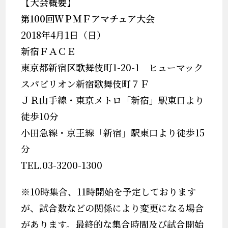
【大会概要】
第100回ＷＰＭＦアマチュア大会
2018
年4
月
1
日（日）
新宿ＦＡＣＥ
東京都新宿区歌舞伎町1-20-1 ヒューマック
スパビリオン新宿歌舞伎町７Ｆ
ＪＲ山手線・東京メトロ「新宿」駅東口より
徒歩10分
小田急線・京王線「新宿」駅東口より徒歩15
分
TEL.03-3200-1300
※
10
時集合、
11
時開始を予定しております
が、試合数などの関係により変更になる場合
があります。最終的な集合時間及び試合開始