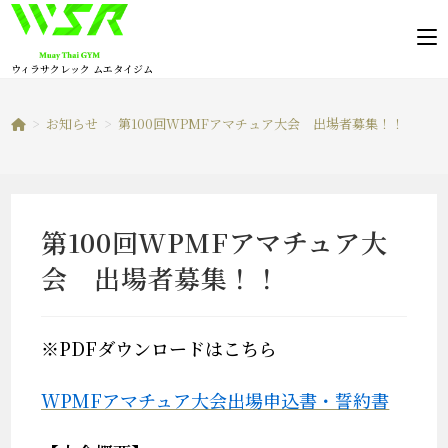
コ
ン
テ
ウィラサクレック ムエタイジム
ン
ツ
>
お知らせ
>
第100回WPMFアマチュア大会 出場者募集！！
へ
ス
キ
ッ
第100回WPMFアマチュア大
プ
会 出場者募集！！
※PDFダウンロードはこちら
WPMFアマチュア大会出場申込書・誓約書