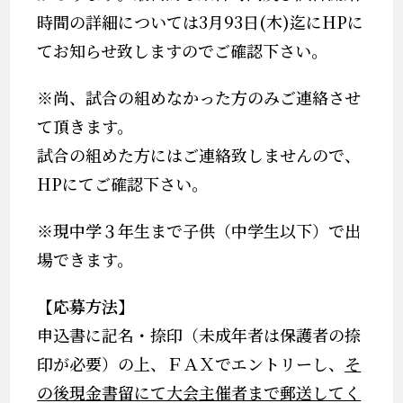
時間の詳細については3
月
93
日
(木
)
迄に
HP
に
てお知らせ致しますのでご確認下さい。
※
尚、試合の組めなかった方のみご連絡させ
て頂きます。
試合の組めた方にはご連絡致しませんので、
HP
にてご確認下さい。
※現中学３年生まで子供（中学生以下）で出
場できます。
【応募方法】
申込書に記名・捺印（未成年者は保護者の捺
印が必要）の上、
ＦＡＸでエントリーし
、
そ
の後現金書留にて大会主催者まで郵送してく