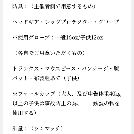
防具：（主催者側で用意するもの）
ヘッドギア・レッグプロテクター・グローブ
※
使用グローブ：一般
16oz/
子供
12oz
（各自でご用意いただくもの）
トランクス・マウスピース・バンテージ・膝
パット・布製脛あて（子供）
※
ファールカップ（
大人、及び申告体重
40
㎏
以上の子供は事故防止の為、 鉄製の物を
使用する
）
計量：（ワンマッチ）