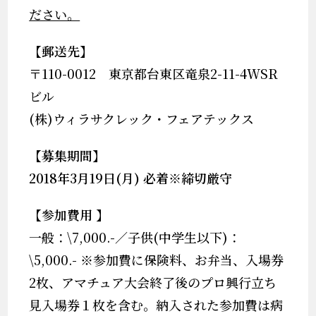
ださい。
【郵送先】
〒
110-0012
東京都台東区竜泉
2-11-4WSR
ビル
(
株
)
ウィラサクレック・フェアテックス
【募集期間】
2018
年3
月
19
日
(月
)
必着※締切厳守
【参加費用
】
一般：
\7,000.-
／子供
(
中学生以下
)
：
\5,000.-
※
参加費に保険料、お弁当、入場券
2枚、アマチュア大会終了後のプロ興行立ち
見入場券１枚を含む。納入された参加費は病