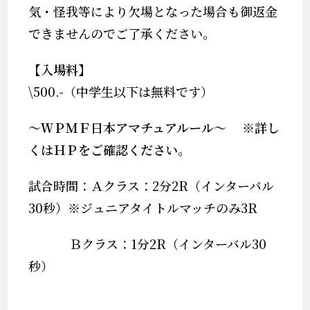
気・怪我等により欠場となった場合も御返金
できませんのでご了承ください。
【入場料
】
\500.-（中学生以下は無料です）
～ＷＰＭＦ日本アマチュアルール～
※
詳し
くはＨＰをご確認ください。
試合時間：Ａクラス：
2
分
2R
（インターバル
30
秒）※ジュニアタイトルマッチのみ
3R
Ｂクラス：
1
分
2R
（インターバル
30
秒）