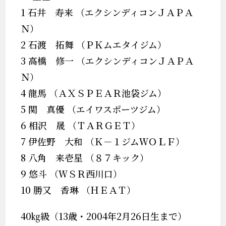
1 石井 寿来 （エクシンディコンＪＡＰＡ
Ｎ）
2 石渡 拓舞 （ＰＫムエタイジム）
3 高橋 修一 （エクシンディコンＪＡＰＡ
Ｎ）
4 龍馬 （ＡＸＳＰＥＡＲ池袋ジム）
5 関 真優 （エイワスポーツジム）
6 相沢 晟 （ＴＡＲＧＥＴ）
7 伊佐野 大和 （Ｋ－１ジムＷＯＬＦ）
8 八角 来壱星 （８７キック）
9 悠斗 （ＷＳＲ西川口）
10 勝又 香琳 （ＨＥＡＴ）
40㎏級（13歳・2004年2月26日生まで）