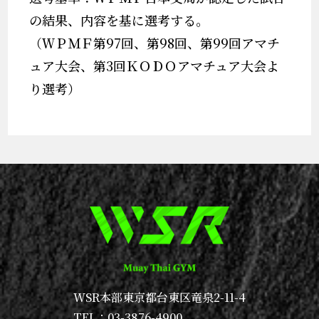
の結果、内容を基に選考する。
（ＷＰＭＦ第97回、第98回、第99回アマチ
ュア大会、第3回ＫＯＤＯアマチュア大会よ
り選考）
WSR本部
東京都台東区竜泉2-11-4
TEL：03-3876-4900