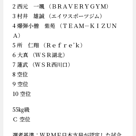
2 西元 一颯 （ＢＲＡＶＥＲＹＧＹＭ）
3 村井 雄誠 （エイワスポーツジム）
4 爆弾小僧 紫苑 （ＴＥＡＭ－ＫＩＺＵＮ
Ａ）
5 所 仁翔 （Ｒｅｆｒｅ’ｋ）
6 大真 （ＷＳＲ湖北）
7 蓮武 （ＷＳＲ西川口）
8 空位
9 空位
10 空位
55㎏級
Ｃ 空位
選考基準：ＷＰＭＦ日本支局が認定した試合