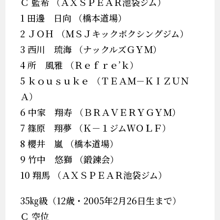
Ｃ 藍希 （ＡＸＳＰＥＡＲ池袋ジム）
1 田邊 日向 （橋本道場）
2 ＪＯＨ （ＭＳＪキックボクシングジム）
3 西川 琉海 （ナックルズＧＹＭ）
4 所 風雅 （Ｒｅｆｒｅ’ｋ）
5 ｋｏｕｓｕｋｅ （ＴＥＡＭ－ＫＩＺＵＮ
Ａ）
6 中家 翔寿 （ＢＲＡＶＥＲＹＧＹＭ）
7 篠原 翔夢 （Ｋ－１ジムＷＯＬＦ）
8 櫻井 嵐 （橋本道場）
9 竹中 悠獅 （鍛錬会）
10 翔馬 （ＡＸＳＰＥＡＲ池袋ジム）
35㎏級（12歳・2005年2月26日生まで）
Ｃ 空位