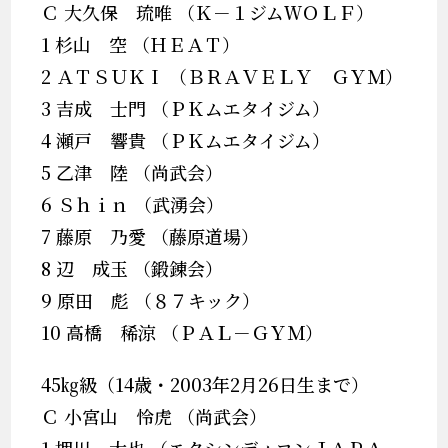
Ｃ 大久保 琉唯 （Ｋ－１ジムＷＯＬＦ）
1 杉山 空 （ＨＥＡＴ）
2 ＡＴＳＵＫＩ （ＢＲＡＶＥＬＹ ＧＹＭ）
3 吉成 士門 （ＰＫムエタイジム）
4 瀬戸 響貴 （ＰＫムエタイジム）
5 乙津 陸 （尚武会）
6 Ｓｈｉｎ （武湧会）
7 藤原 乃愛 （藤原道場）
8 辺 成玉 （鍛錬会）
9 原田 彪 （８７キック）
10 高橋 稀涼 （ＰＡＬ－ＧＹＭ）
45㎏級（14歳・2003年2月26日生まで）
Ｃ 小宮山 怜虎 （尚武会）