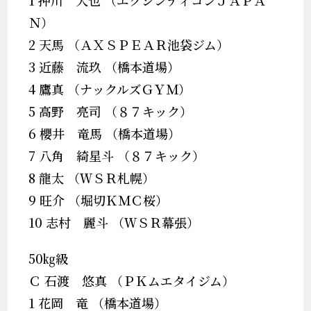
1 押川 大也 （エクシンディコンＪＡＰＡ
Ｎ）
2 天馬 （ＡＸＳＰＥＡＲ池袋ジム）
3 近藤 流玖 （橋本道場）
4 鷹真 （ナックルズＧＹＭ）
5 高野 亮司 （８７キック）
6 櫻井 竜馬 （橋本道場）
7 八角 綺星斗 （８７キック）
8 龍太 （ＷＳＲ札幌）
9 旺介 （堀切ＫＭＣ桜）
10 志村 麗斗 （ＷＳＲ幕張）
50㎏級
Ｃ 石渡 悠真 （ＰＫムエタイジム）
1 花岡 竜 （橋本道場）