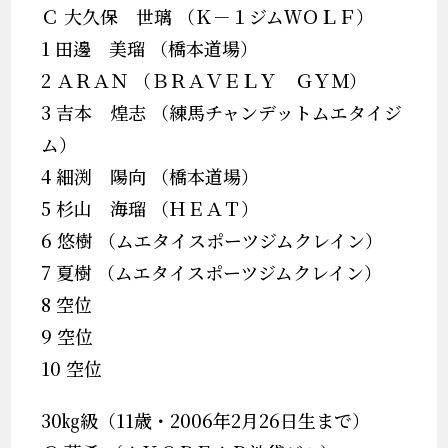
Ｃ 大久保 世璃 （Ｋ－１ジムＷＯＬＦ）
1 田邊 美瑠 （橋本道場）
2 ＡＲＡＮ （ＢＲＡＶＥＬＹ ＧＹＭ）
3 吉本 煌志 （練馬チャンデットムエタイジ
ム）
4 細渕 陽向 （橋本道場）
5 杉山 海瑠 （ＨＥＡＴ）
6 悠樹 （ムエタイスポーツジムクレイン）
7 夏樹 （ムエタイスポーツジムクレイン）
8 空位
9 空位
10 空位
30㎏級（11歳・2006年2月26日生まで）