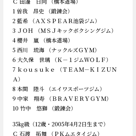
Ｃ 田邊 日向 （橋本道場）
1 曽我 昂史 （鍛錬会）
2 藍希 （ＡＸＳＰＥＡＲ池袋ジム）
3 ＪＯＨ （ＭＳＪキックボクシングジム）
4 櫻井 嵐 （橋本道場）
5 西川 琉海 （ナックルズＧＹＭ）
6 大久保 世璃 （Ｋ－１ジムＷＯＬＦ）
7 ｋｏｕｓｕｋｅ （ＴＥＡＭ－ＫＩＺＵＮ
Ａ）
8 本間 陸斗 （エイワスポーツジム）
9 中家 翔寿 （ＢＲＡＶＥＲＹＧＹＭ）
10 竹中 悠獅 （鍛錬会）
35㎏級（12歳・2005年4月2日生まで）
Ｃ 石渡 拓舞 （ＰＫムエタイジム）