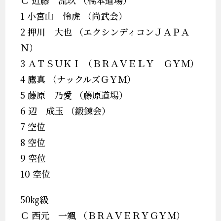
Ｃ 近藤 流玖 （橋本道場）
1 小宮山 怜虎 （尚武会）
2 押川 大也 （エクシンディコンＪＡＰＡ
Ｎ）
3 ＡＴＳＵＫＩ （ＢＲＡＶＥＬＹ ＧＹＭ）
4 鷹真 （ナックルズＧＹＭ）
5 藤原 乃愛 （藤原道場）
6 辺 成玉 （鍛錬会）
7 空位
8 空位
9 空位
10 空位
50㎏級
Ｃ 西元 一颯 （ＢＲＡＶＥＲＹＧＹＭ）