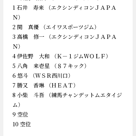
1 石井 寿来 （エクシンディコンＪＡＰＡ
Ｎ）
2 関 真優 （エイワスポーツジム）
3 高橋 修一 （エクシンディコンＪＡＰＡ
Ｎ）
4 伊佐野 大和 （Ｋ－１ジムＷＯＬＦ）
5 八角 来壱星 （８７キック）
6 悠斗 （ＷＳＲ西川口）
7 勝又 香琳 （ＨＥＡＴ）
8 小柴 斗吾 （練馬チャンデットムエタイジ
ム）
9 空位
10 空位