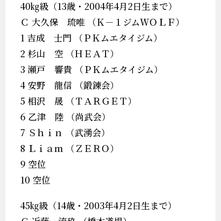
40㎏級（13歳・2004年4月2日生まで）
Ｃ 大久保 琉唯 （Ｋ－１ジムＷＯＬＦ）
1 吉成 士門 （ＰＫムエタイジム）
2 杉山 空 （ＨＥＡＴ）
3 瀬戸 響貴 （ＰＫムエタイジム）
4 安野 龍信 （鍛錬会）
5 相沢 晟 （ＴＡＲＧＥＴ）
6 乙津 陸 （尚武会）
7 Ｓｈｉｎ （武湧会）
8 Ｌｉａｍ （ＺＥＲＯ）
9 空位
10 空位
45㎏級（14歳・2003年4月2日生まで）