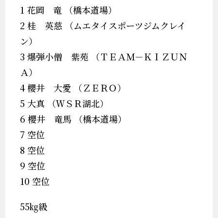
1 花岡 竜 （橋本道場）
2 桂 英慈 （ムエタイスポーツジムクレイ
ン）
3 爆弾小僧 紫苑 （ＴＥＡＭ－ＫＩＺＵＮ
Ａ）
4 櫻井 大愛 （ＺＥＲＯ）
5 大真 （ＷＳＲ湖北）
6 櫻井 竜馬 （橋本道場）
7 空位
8 空位
9 空位
10 空位
55㎏級