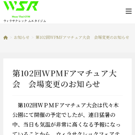
コ
ン
テ
ウィラサクレック ムエタイジム
ン
ツ
>
お知らせ
>
第102回WPMFアマチュア大会 会場変更のお知らせ
へ
ス
キ
ッ
第102回WPMFアマチュア大
プ
会 会場変更のお知らせ
第102回ＷＰＭＦアマチュア大会は代々木
公園にて開催の予定でしたが、連日猛暑の
中、当日も気温が非常に高くなる予報になっ
ていることから、ウィラサクレックフェアテ