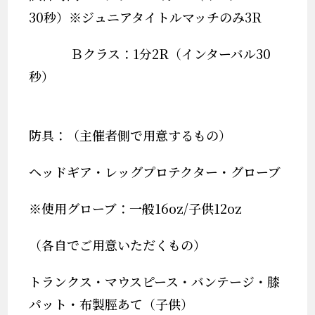
30
秒）※ジュニアタイトルマッチのみ
3R
Ｂクラス：
1
分
2R
（インターバル
30
秒）
防具：（主催者側で用意するもの）
ヘッドギア・レッグプロテクター・グローブ
※
使用グローブ：一般
16oz/
子供
12oz
（各自でご用意いただくもの）
トランクス・マウスピース・バンテージ・膝
パット・布製脛あて（子供）