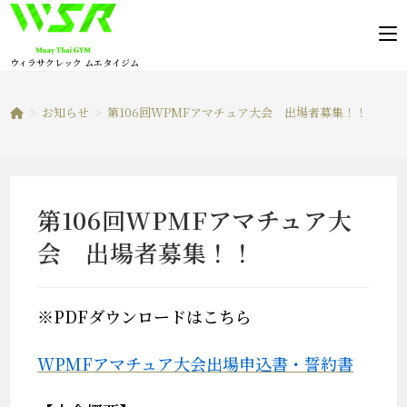
コ
ン
テ
ウィラサクレック ムエタイジム
ン
ツ
>
お知らせ
>
第106回WPMFアマチュア大会 出場者募集！！
へ
ス
キ
ッ
第106回WPMFアマチュア大
プ
会 出場者募集！！
※PDFダウンロードはこちら
WPMFアマチュア大会出場申込書・誓約書