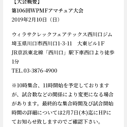
【大会概要】
第106回WPMFアマチュア大会
2019
年2
月10
日（日
）
ウィラサクレックフェアテックス西川口ジム
埼玉県川口市西川口1-3-11 大東ビル1Ｆ
JR京浜東北線「西川口」駅下車西口より徒歩
1分
TEL.03-3876-4900
※
10
時集合、
11
時開始を予定しております
が、試合数などの関係により変更になる場合
があります。最終的な集合時間及び試合開始
時間の詳細については2
月7
日
(木
)
迄に
HP
に
てお知らせ致しますのでご確認下さい。