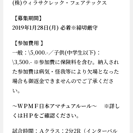
(
株
)
ウィラサクレック・フェアテックス
【募集期間】
2019
年1
月28
日
(月
)
必着※締切厳守
【参加費用
】
一般：
\5,000.-
／子供
(
中学生以下
)：
\3,500.-
※
参加費に保険料を含む。納入され
た参加費は病気・怪我等により欠場となった
場合も御返金できませんのでご了承くださ
い。
～ＷＰＭＦ日本アマチュアルール～
※
詳し
くはＨＰをご確認ください。
試合時間：Ａクラス：
2
分
2R
（インターバル