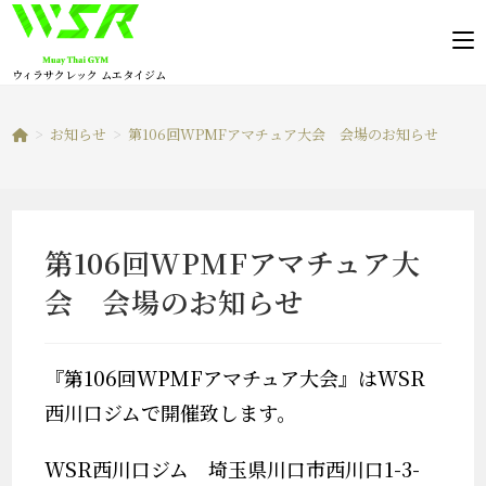
コ
ン
テ
ウィラサクレック ムエタイジム
ン
ツ
>
お知らせ
>
第106回WPMFアマチュア大会 会場のお知らせ
へ
ス
キ
ッ
第106回WPMFアマチュア大
プ
会 会場のお知らせ
『第106回WPMFアマチュア大会』はWSR
西川口ジムで開催致します。
WSR西川口ジム 埼玉県川口市西川口1-3-