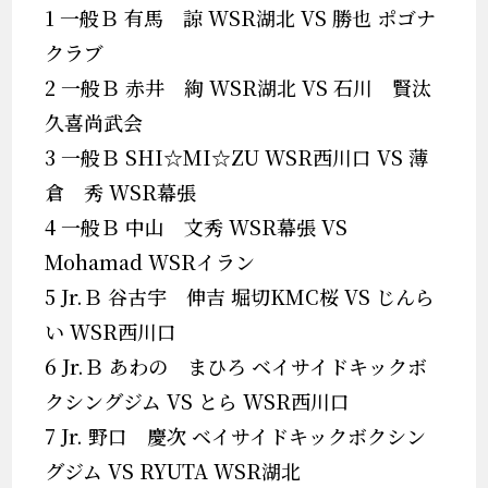
1 一般Ｂ 有馬 諒 WSR湖北 VS 勝也 ポゴナ
クラブ
2 一般Ｂ 赤井 絢 WSR湖北 VS 石川 賢汰
久喜尚武会
3 一般Ｂ SHI☆MI☆ZU WSR西川口 VS 薄
倉 秀 WSR幕張
4 一般Ｂ 中山 文秀 WSR幕張 VS
Mohamad WSRイラン
5 Jr.Ｂ 谷古宇 伸吉 堀切KMC桜 VS じんら
い WSR西川口
6 Jr.Ｂ あわの まひろ ベイサイドキックボ
クシングジム VS とら WSR西川口
7 Jr. 野口 慶次 ベイサイドキックボクシン
グジム VS RYUTA WSR湖北