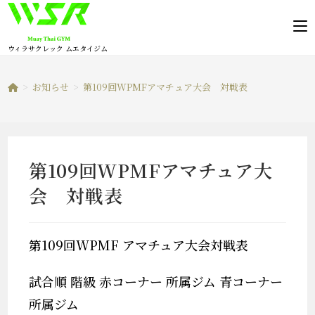
コ
ン
テ
ウィラサクレック ムエタイジム
ン
ツ
>
お知らせ
>
第109回WPMFアマチュア大会 対戦表
へ
ス
キ
ッ
第109回WPMFアマチュア大
プ
会 対戦表
第109回WPMF アマチュア大会対戦表
試合順 階級 赤コーナー 所属ジム 青コーナー
所属ジム