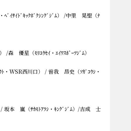
ｲｻｲﾄﾞｷｯｸﾎﾞｸｼﾝｸﾞｼﾞﾑ） /中里 晃聖（ﾅ
 優星（ﾓﾘﾕｳｾｲ・ｴｲﾜｽﾎﾟｰﾂｼﾞﾑ）
ｳﾄ・WSR西川口） / 曽我 昂史（ｿｶﾞｺｳｼ・
 坂本 嵐（ｻｶﾓﾄｱﾗｼ・ｷﾝｸﾞｼﾞﾑ）/吉成 士