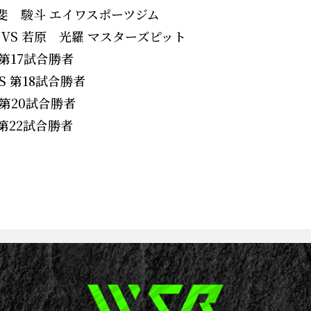
 甲斐 駿斗 エイワスポーツジム
 VS 若原 光羅 マスターズピット
 第17試合勝者
S 第18試合勝者
 第20試合勝者
 第22試合勝者