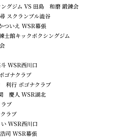
シングジム VS 田島 和磨 鍛錬会
 知尋 スクランブル澁谷
 かついえ WSR幕張
ウト 練士館キックボクシングジム
武会
悠斗 WSR西川口
介 ポゴナクラブ
八木橋 利行 ポゴナクラブ
相関 慶人 WSR湖北
クラブ
ゴナクラブ
んらい WSR西川口
 浩司 WSR幕張