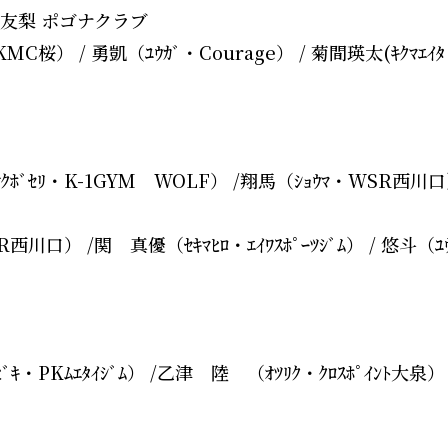
口 友梨 ポゴナクラブ
/ 勇凱（ﾕｳｶﾞ・Courage） / 菊間瑛太(ｷｸﾏｴｲﾀ・ﾍﾞ
ﾘ・K-1GYM WOLF） /翔馬（ｼｮｳﾏ・WSR西川口） /森
口） /関 真優（ｾｷﾏﾋﾛ・ｴｲﾜｽﾎﾟｰﾂｼﾞﾑ） / 悠斗（ﾕ
Kﾑｴﾀｲｼﾞﾑ） /乙津 陸 （ｵﾂﾘｸ・ｸﾛｽﾎﾟｲﾝﾄ大泉） /