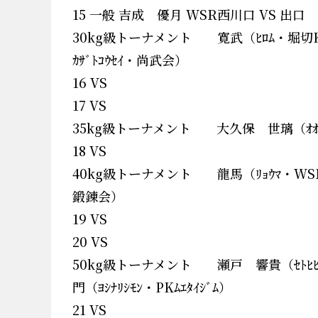
15 一般 吉成 優月 WSR西川口 VS 出
30kg級トーナメント 寛武（ﾋﾛﾑ・堀切KMC桜） 
ｶｻﾞﾄｺｳｾｲ・尚武会）
16 VS
17 VS
35kg級トーナメント 大久保 世璃（ｵｵｸﾎﾞｾ
18 VS
40kg級トーナメント 龍馬（ﾘｮｳﾏ・WSR西川
鍛錬会）
19 VS
20 VS
50kg級トーナメント 瀬戸 響貴（ｾﾄﾋﾋﾞｷ・P
門（ﾖｼﾅﾘｼﾓﾝ・PKﾑｴﾀｲｼﾞﾑ）
21 VS