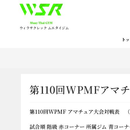
コ
ン
テ
ン
ウィラサクレック ムエタイジム
ツ
へ
ト
ス
キ
ッ
プ
第110回WPMFアマ
第110回WPMF アマチュア大会対戦表 
試合順 階級 赤コーナー 所属ジム 青コーナ