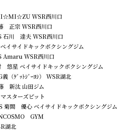
SHI☆MI☆ZU WSR西川口
 遠藤 正宗 WSR西川口
S 石川 達夫 WSR西川口
 希優 ベイサイドキックボクシングジム
 Amaru WSR西川口
S 中村 悠星 ベイサイドキックボクシングジム
義（ｹﾞｯﾄｼﾞｰﾖｼ） WSR湖北
 齋藤 新汰 山田ジム
敬浩 マスターズピット
 VS 菊間 優心 ベイサイドキックボクシングジム
UNCOSMO GYM
WSR湖北