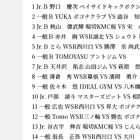
1 Jr.Ｂ 野口 慶次 ベイサイドキックボク
2 一般Ｂ YUKA ポゴナクラブ VS 澁谷
3 Jr.Ｂ 秋山 偉武輝 堀切KMC桜 VS 宋
4 一般Ｂ 赤井 絢 WSR湖北 VS シュ
5 Jr.Ｂ とら WSR西川口 VS 勝澤 丞 尚
6 一般Ｂ TOMOYASU アントジム VS
7 Jr.Ｂ 天井沢 祐志 山田ジム VS 萩原 
8 一般 薄倉 秀 WSR幕張 VS 濱岡 勇
9 一般 佐々木 悠 IDEAL GYM VS 
10 Jr. 戸部 湖斗 マスターズピット VS 
11 一般 広也 WSR西川口 VS 昇大 ポゴナ
12 一般 Tomo WSR三ノ輪 VS 勝也 ポ
13 Jr. 谷古宇 伸吉 堀切KMC桜 VS じ
14 一般 翁長 正吾 WSR西川口 VS 大川