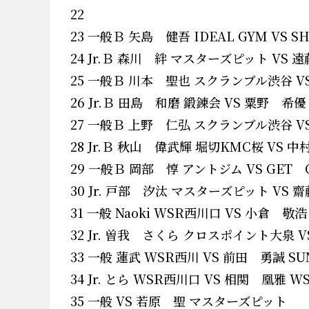
22
23 一般Ｂ 矢島 健吾 IDEAL GYM VS 
24 Jr.Ｂ 森川 絆 マスターズピット VS
25 一般Ｂ 川本 聖也 スクランブル渋谷 V
26 Jr.Ｂ 田島 和磨 鍛錬会 VS 粟野
27 一般Ｂ 上野 仁弘 スクランブル渋谷 VS
28 Jr.Ｂ 秋山 偉武輝 堀切KMC桜 V
29 一般Ｂ 岡部 惇 アントジム VS GET G
30 Jr. 戸部 汐汰 マスターズピット VS
31 一般 Naoki WSR西川口 VS 小倉 
32 Jr. 曽我 さくら クロスポイント大泉
33 一般 蓮武 WSR西川 VS 前田 勇誠 S
34 Jr. とら WSR西川口 VS 相関 凰雅 
35 一般 VS 若原 聖 マスターズピット