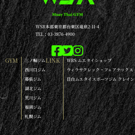
WSR本部
東京都台東区竜泉2-11-4
TEL：03-3876-4900
GYM
LINK
三ノ輪ジム
WRS ムエタイショップ
西川口ジム
ウィラサクレック・フェアテックス
幕張ジム
目白ムエタイスポーツジム クレイン
湖北ジム
シー
荒川ジム
福岡ジム
札幌ジム