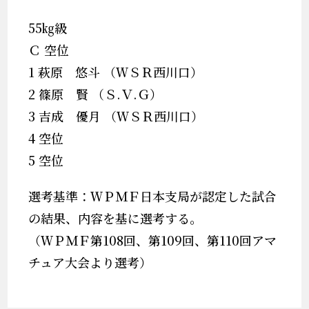
55㎏級
Ｃ 空位
1 萩原 悠斗 （ＷＳＲ西川口）
2 篠原 賢 （Ｓ.Ｖ.Ｇ）
3 吉成 優月 （ＷＳＲ西川口）
4 空位
5 空位
選考基準：ＷＰＭＦ日本支局が認定した試合
の結果、内容を基に選考する。
（ＷＰＭＦ第108回、第109回、第110回アマ
チュア大会より選考）