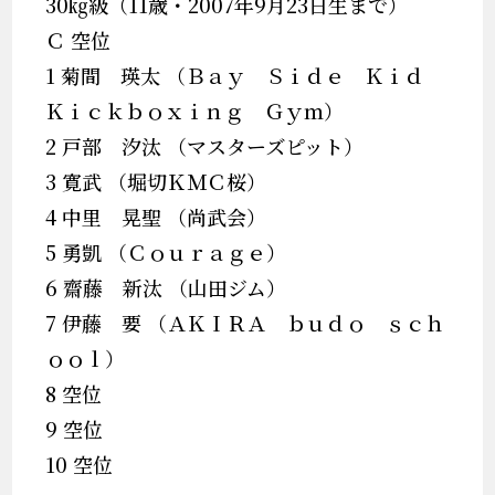
30㎏級（11歳・2007年9月23日生まで）
Ｃ 空位
1 菊間 瑛太 （Ｂａｙ Ｓｉｄｅ Ｋｉｄ
Ｋｉｃｋｂｏｘｉｎｇ Ｇｙｍ）
2 戸部 汐汰 （マスターズピット）
3 寛武 （堀切ＫＭＣ桜）
4 中里 晃聖 （尚武会）
5 勇凱 （Ｃｏｕｒａｇｅ）
6 齋藤 新汰 （山田ジム）
7 伊藤 要 （ＡＫＩＲＡ ｂｕｄｏ ｓｃｈ
ｏｏｌ）
8 空位
9 空位
10 空位