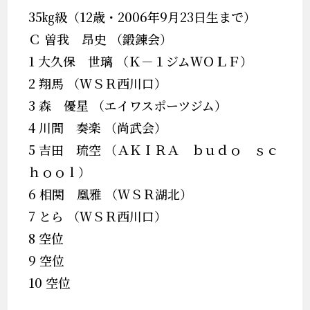
35㎏級（12歳・2006年9月23日生まで）
Ｃ 曽我 昂史 （鍛錬会）
1 大久保 世璃 （Ｋ－１ジムＷＯＬＦ）
2 翔馬 （ＷＳＲ西川口）
3 森 優星 （エイワスポーツジム）
4 川間 奏楽 （尚武会）
5 吉田 琉空 （ＡＫＩＲＡ ｂｕｄｏ ｓｃ
ｈｏｏｌ）
6 相関 凰雅 （ＷＳＲ湖北）
7 とら （ＷＳＲ西川口）
8 空位
9 空位
10 空位