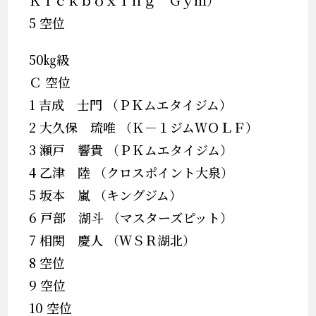
Ｋｉｃｋｂｏｘｉｎｇ Ｇｙｍ）
5 空位
50㎏級
Ｃ 空位
1 吉成 士門 （ＰＫムエタイジム）
2 大久保 琉唯 （Ｋ－１ジムＷＯＬＦ）
3 瀬戸 響貴 （ＰＫムエタイジム）
4 乙津 陸 （クロスポイント大泉）
5 坂本 嵐 （キングジム）
6 戸部 湖斗 （マスターズピット）
7 相関 慶人 （ＷＳＲ湖北）
8 空位
9 空位
10 空位