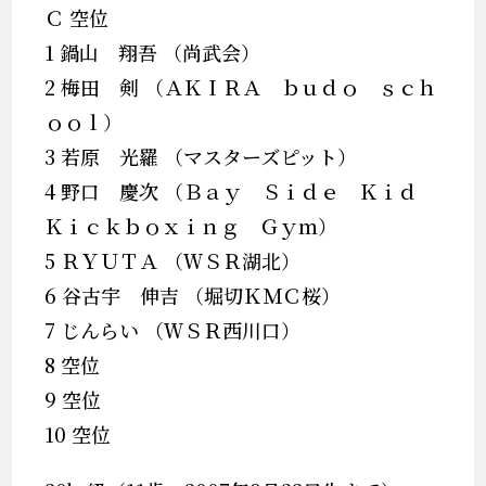
Ｃ 空位
1 鍋山 翔吾 （尚武会）
2 梅田 剣 （ＡＫＩＲＡ ｂｕｄｏ ｓｃｈ
ｏｏｌ）
3 若原 光羅 （マスターズピット）
4 野口 慶次 （Ｂａｙ Ｓｉｄｅ Ｋｉｄ
Ｋｉｃｋｂｏｘｉｎｇ Ｇｙｍ）
5 ＲＹＵＴＡ （ＷＳＲ湖北）
6 谷古宇 伸吉 （堀切ＫＭＣ桜）
7 じんらい （ＷＳＲ西川口）
8 空位
9 空位
10 空位