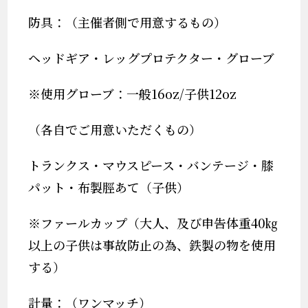
防具：（主催者側で用意するもの）
ヘッドギア・レッグプロテクター・グローブ
※
使用グローブ：一般
16oz/
子供
12oz
（各自でご用意いただくもの）
トランクス・マウスピース・バンテージ・膝
パット・布製脛あて（子供）
※
ファールカップ（
大人、及び申告体重
40
㎏
以上の子供は事故防止の為、鉄製の物を使用
する
）
計量：（ワンマッチ）