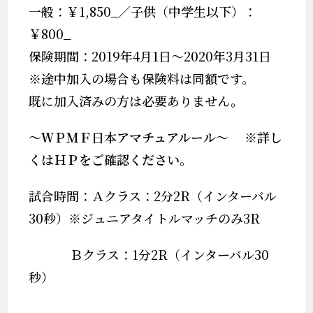
一般：￥1,850_／子供（中学生以下）：
￥800_
保険期間：2019年4月1日～2020年3月31日
※途中加入の場合も保険料は同額です。
既に加入済みの方は必要ありません。
～ＷＰＭＦ日本アマチュアルール～
※
詳し
くはＨＰをご確認ください。
試合時間：Ａクラス：
2
分
2R
（インターバル
30
秒）※ジュニアタイトルマッチのみ
3R
Ｂクラス：
1
分
2R
（インターバル
30
秒）