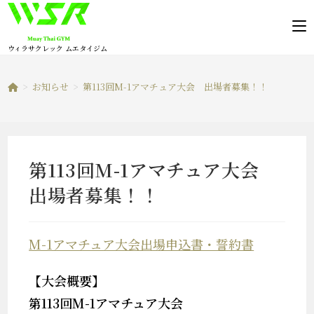
コ
ン
テ
ウィラサクレック ムエタイジム
ン
ツ
>
お知らせ
>
第113回M-1アマチュア大会 出場者募集！！
へ
ス
キ
ッ
第113回M-1アマチュア大会
プ
出場者募集！！
M-1アマチュア大会出場申込書・誓約書
【大会概要】
第113回M-1アマチュア大会