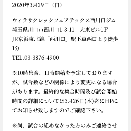
2020
年3
月29
日（日
）
ウィラサクレックフェアテックス西川口ジム
埼玉県川口市西川口1-3-11 大東ビル1Ｆ
JR京浜東北線「西川口」駅下車西口より徒歩
1分
TEL.03-3876-4900
※
10
時集合、
11
時開始を予定しております
が、試合数などの関係により変更になる場合
があります。最終的な集合時間及び試合開始
時間の詳細については3
月26
日
(木
)
迄に
HP
に
てお知らせ致しますのでご確認下さい。
※
尚、試合の組めなかった方のみご連絡させ