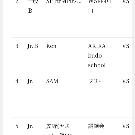
2
一般
SHI☆MI☆ZU
WSR西川
VS
Ｂ
口
3
Jr.Ｂ
Ken
AKIRA
VS
budo
school
4
Jr.
SAM
フリー
VS
5
Jr.
安野(ヤス
鍛錬会
VS