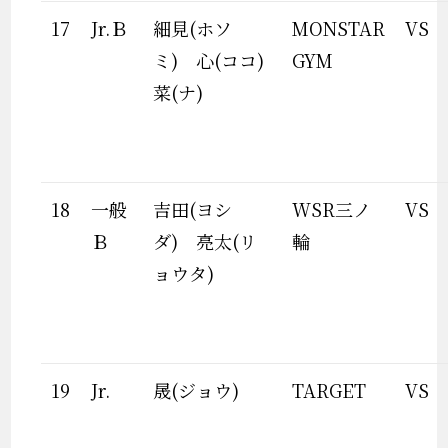
17
Jr.Ｂ
細見(ホソ
MONSTAR
VS
ミ) 心(ココ)
GYM
菜(ナ)
18
一般
吉田(ヨシ
WSR三ノ
VS
Ｂ
ダ) 亮太(リ
輪
ョウタ)
19
Jr.
晟(ジョウ)
TARGET
VS