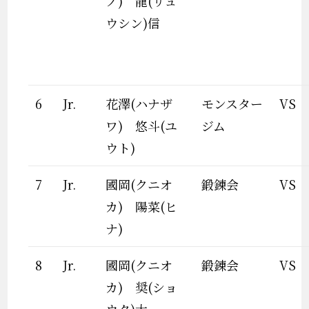
ノ) 龍(リュ
ウシン)信
6
Jr.
花澤(ハナザ
モンスター
VS
ワ) 悠斗(ユ
ジム
ウト)
7
Jr.
國岡(クニオ
鍛錬会
VS
カ) 陽菜(ヒ
ナ)
8
Jr.
國岡(クニオ
鍛錬会
VS
カ) 奨(ショ