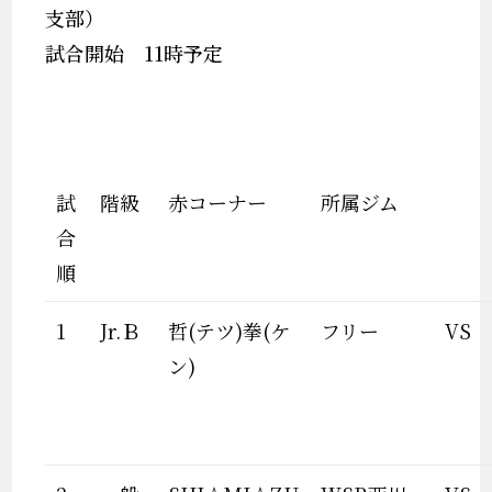
支部）
試合開始 11時予定
試
階級
赤コーナー
所属ジム
合
順
1
Jr.Ｂ
哲(テツ)拳(ケ
フリー
VS
ン)