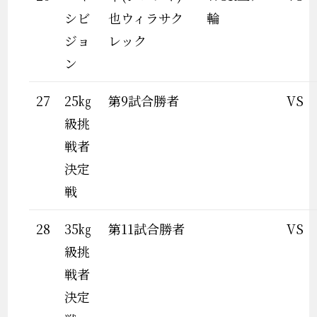
シビ
也ウィラサク
輪
ジョ
レック
ン
27
25㎏
第9試合勝者
VS
級挑
戦者
決定
戦
28
35㎏
第11試合勝者
VS
級挑
戦者
決定