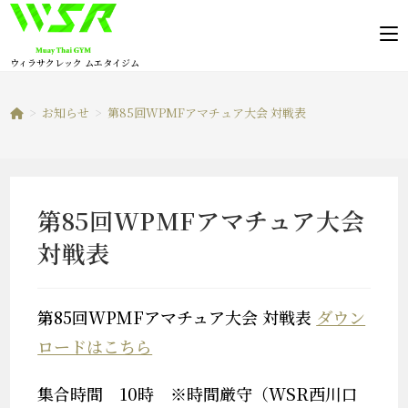
コ
ン
テ
ウィラサクレック ムエタイジム
ン
ツ
>
お知らせ
>
第85回WPMFアマチュア大会 対戦表
へ
ス
キ
ッ
第85回WPMFアマチュア大会
プ
対戦表
第85回WPMFアマチュア大会 対戦表
ダウン
ロードはこちら
集合時間 10時 ※時間厳守（WSR西川口