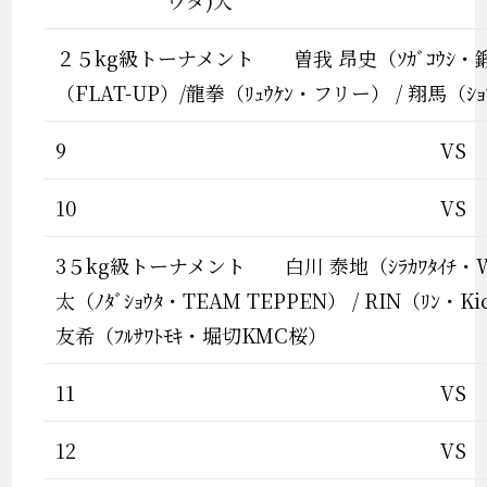
ウタ)大
２５kg級トーナメント 曽我 昂史（ｿｶﾞｺｳｼ・鍛
（FLAT-UP）/龍拳（ﾘｭｳｹﾝ・フリー） / 翔馬（
9
VS
10
VS
3５kg級トーナメント 白川 泰地（ｼﾗｶﾜﾀｲﾁ・
太（ﾉﾀﾞｼｮｳﾀ・TEAM TEPPEN） / RIN（ﾘﾝ・K
友希（ﾌﾙｻﾜﾄﾓｷ・堀切KMC桜）
11
VS
12
VS