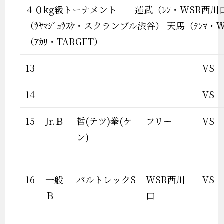
４０kg級トーナメント 蓮武（ﾚﾝ・WSR西川口
（ｳﾔﾏｼﾞｮｳｽｹ・スクランブル渋谷） 天馬（ﾃﾝﾏ・
（ｱｶﾘ・TARGET）
13
VS
14
VS
15
Jr.Ｂ
哲(テツ)拳(ケ
フリー
VS
ン)
16
一般
バルトレックS
WSR西川
VS
Ｂ
口