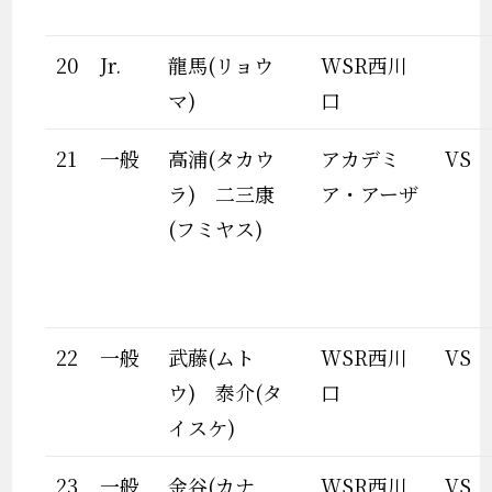
20
Jr.
龍馬(リョウ
WSR西川
マ)
口
21
一般
高浦(タカウ
アカデミ
VS
ラ) 二三康
ア・アーザ
(フミヤス)
22
一般
武藤(ムト
WSR西川
VS
ウ) 泰介(タ
口
イスケ)
23
一般
金谷(カナ
WSR西川
VS