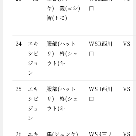
ヤ) 義(ヨシ)
口
智(トモ)
24
エキ
服部(ハット
WSR西川
VS
シビ
リ) 柊(シュ
口
ジョ
ウト)斗
ン
25
エキ
服部(ハット
WSR西川
VS
シビ
リ) 柊(シュ
口
ジョ
ウト)斗
ン
26
エキ
隼(ジュンヤ)
WSR三ノ
VS