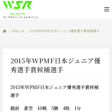
コ
ン
テ
ウィラサクレック ムエタイジム
ン
ツ
>
お知らせ
>
2015年WPMF日本ジュニア優秀選手賞候補選手
へ
ス
キ
ッ
2015年WPMF日本ジュニア優
プ
秀選手賞候補選手
2015年WPMF日本ジュニア優秀選手賞候補
選手
越前 蒼空 10戦 5勝 4敗 1分