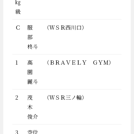
㎏
級
Ｃ
服
（ＷＳＲ西川口）
部
柊斗
1
高
（ＢＲＡＶＥＬＹ ＧＹＭ）
園
麗斗
2
茂
（ＷＳＲ三ノ輪）
木
俊介
3
空位