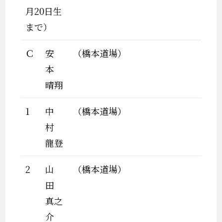
月20日生
まで）
Ｃ
安
（橋本道場）
本
晴翔
1
中
（橋本道場）
村
龍登
2
山
（橋本道場）
田
真之
介