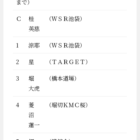
まで）
Ｃ
桂
（ＷＳＲ池袋）
英慈
1
涼耶
（ＷＳＲ池袋）
2
星
（ＴＡＲＧＥＴ）
3
堀
（橋本道場）
大虎
4
菱
（堀切ＫＭＣ桜）
沼
蓮一