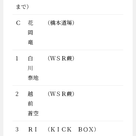
まで）
Ｃ
花
（橋本道場）
岡
竜
1
白
（ＷＳＲ蕨）
川
泰地
2
越
（ＷＳＲ蕨）
前
蒼空
3
ＲＩ
（ＫＩＣＫ ＢＯＸ）