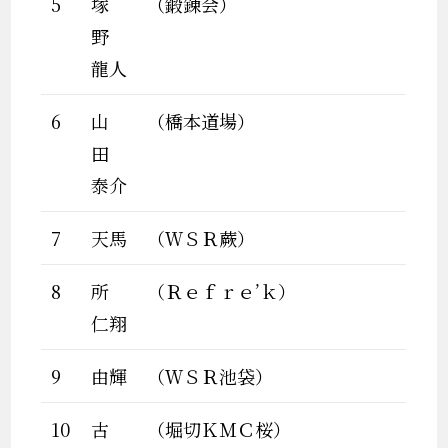
5
塚
（鍛錬会）
野
龍人
6
山
（橋本道場）
田
泰介
7
天馬
（ＷＳＲ蕨）
8
所
（Ｒｅｆｒｅ’ｋ）
仁翔
9
由輝
（ＷＳＲ池袋）
10
古
（堀切ＫＭＣ桜）