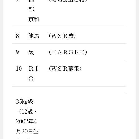
部
京和
8
龍馬
（ＷＳＲ蕨）
9
晟
（ＴＡＲＧＥＴ）
10
ＲＩ
（ＷＳＲ幕張）
Ｏ
35㎏級
（12歳・
2002年4
月20日生