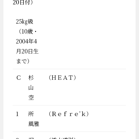
20日付）
25㎏級
（10歳・
2004年4
月20日生
まで）
Ｃ
杉
（ＨＥＡＴ）
山
空
1
所
（Ｒｅｆｒｅ’ｋ）
風雅