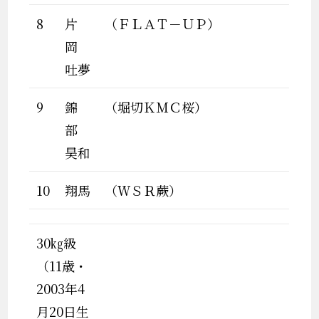
8
片
（ＦＬＡＴ－ＵＰ）
岡
吐夢
9
錦
（堀切ＫＭＣ桜）
部
昊和
10
翔馬
（ＷＳＲ蕨）
30㎏級
（11歳・
2003年4
月20日生