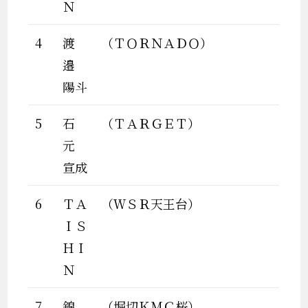
Ｎ
4
渡
（ＴＯＲＮＡＤＯ）
邉
陽斗
5
石
（ＴＡＲＧＥＴ）
元
宣成
6
ＴＡ
（ＷＳＲ天王台）
ＩＳ
ＨＩ
Ｎ
7
錦
（堀切ＫＭＣ桜）