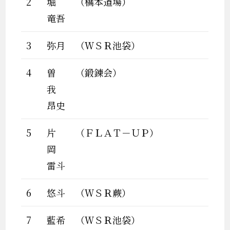
2
堀
（橋本道場）
竜吾
3
弥月
（ＷＳＲ池袋）
4
曽
（鍛錬会）
我
昂史
5
片
（ＦＬＡＴ－ＵＰ）
岡
雷斗
6
悠斗
（ＷＳＲ蕨）
7
藍希
（ＷＳＲ池袋）