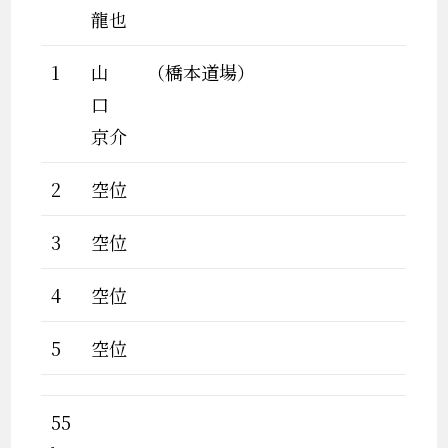
龍也
1
山
（橋本道場）
口
京介
2
空位
3
空位
4
空位
5
空位
55