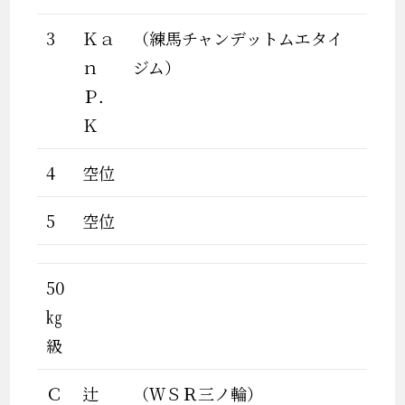
3
Ｋａ
（練馬チャンデットムエタイ
ｎ
ジム）
Ｐ．
Ｋ
4
空位
5
空位
50
㎏
級
Ｃ
辻
（ＷＳＲ三ノ輪）