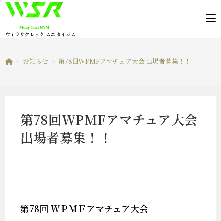
コ
ン
テ
ウィラサクレック ムエタイジム
ン
ツ
>
お知らせ
>
第78回WPMFアマチュア大会 出場者募集！！
へ
ス
キ
ッ
第78回WPMFアマチュア大会
プ
出場者募集！！
第
78
回
ＷＰＭＦ
アマチュア大
会