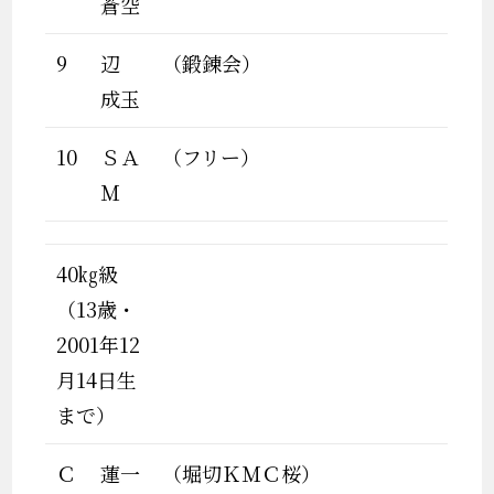
蒼空
9
辺
（鍛錬会）
成玉
10
ＳＡ
（フリー）
Ｍ
40㎏級
（13歳・
2001年12
月14日生
まで）
Ｃ
蓮一
（堀切ＫＭＣ桜）