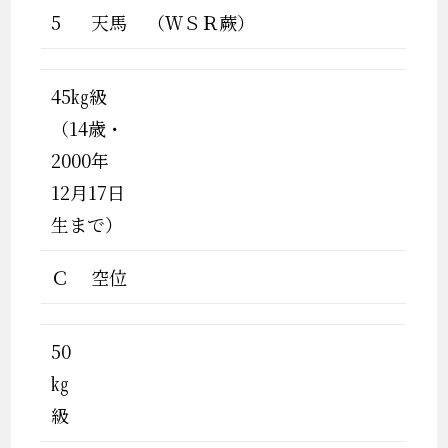
5
天馬
（ＷＳＲ蕨）
45㎏級
（14歳・
2000年
12月17日
生まで）
Ｃ
空位
50
㎏
級