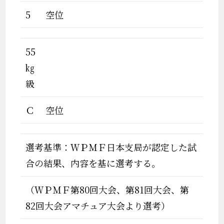
5
空位
55
㎏
級
Ｃ
空位
選考基準：ＷＰＭＦ日本支局が認定した試
合の結果、内容を基に選考する。
（ＷＰＭＦ第80回大会、第81回大会、第
82回大会アマチュア大会より選考）