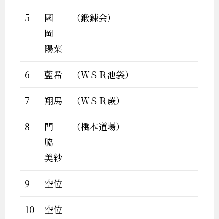
5
國
（鍛錬会）
岡
陽菜
6
藍希
（ＷＳＲ池袋）
7
翔馬
（ＷＳＲ蕨）
8
門
（橋本道場）
脇
美紗
9
空位
10
空位