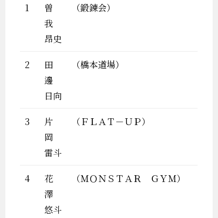
1
曽
（鍛錬会）
我
昂史
2
田
（橋本道場）
邊
日向
3
片
（ＦＬＡＴ－ＵＰ）
岡
雷斗
4
花
（ＭＯＮＳＴＡＲ ＧＹＭ）
澤
悠斗