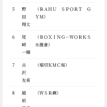
5
野
（ＲＡＨＵ ＳＰＯＲＴ Ｇ
田
ＹＭ）
翔太
6
尾
（ＢＯＸＩＮＧ－ＷＯＲＫＳ
崎
水龍會）
一輝
7
古
（堀切ＫＭＣ桜）
沢
友希
8
越
（ＷＳＲ蕨）
前