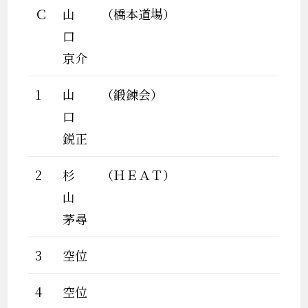
Ｃ
山
（橋本道場）
口
京介
1
山
（鍛錬会）
口
鋭正
2
杉
（ＨＥＡＴ）
山
茅尋
3
空位
4
空位