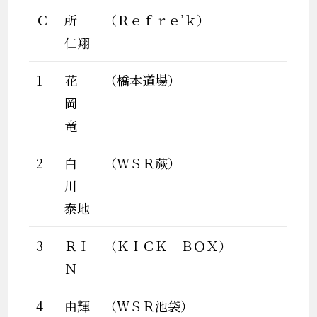
Ｃ
所
（Ｒｅｆｒｅ’ｋ）
仁翔
1
花
（橋本道場）
岡
竜
2
白
（ＷＳＲ蕨）
川
泰地
3
ＲＩ
（ＫＩＣＫ ＢＯＸ）
Ｎ
4
由輝
（ＷＳＲ池袋）