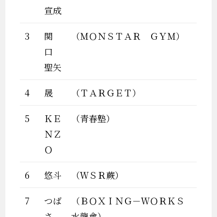
宣成
3
関
（ＭＯＮＳＴＡＲ ＧＹＭ）
口
聖矢
4
晟
（ＴＡＲＧＥＴ）
5
ＫＥ
（青春塾）
ＮＺ
Ｏ
6
悠斗
（ＷＳＲ蕨）
7
つば
（ＢＯＸＩＮＧ－ＷＯＲＫＳ
さ
水龍會）