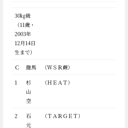
30㎏級
（11歳・
2003年
12月14日
生まで）
Ｃ
龍馬
（ＷＳＲ蕨）
1
杉
（ＨＥＡＴ）
山
空
2
石
（ＴＡＲＧＥＴ）
元