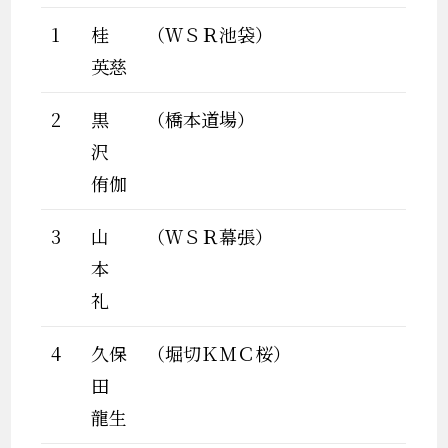
1
桂
（ＷＳＲ池袋）
英慈
2
黒
（橋本道場）
沢
侑伽
3
山
（ＷＳＲ幕張）
本
礼
4
久保
（堀切ＫＭＣ桜）
田
龍生