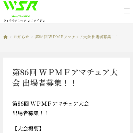
コ
ン
テ
ウィラサクレック ムエタイジム
ン
ツ
>
お知らせ
>
第86回 ＷＰＭＦアマチュア大会 出場者募集！！
へ
ス
キ
ッ
第86回 ＷＰＭＦアマチュア大
プ
会 出場者募集！！
第86回 ＷＰＭＦアマチュア大会
出場者募集！！
【大会概要】