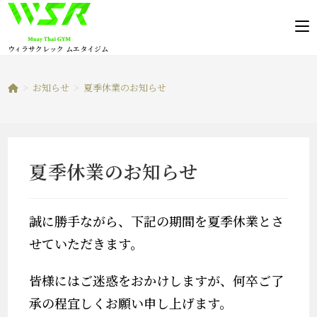
コ
ン
テ
ウィラサクレック ムエタイジム
ン
ツ
>
お知らせ
>
夏季休業のお知らせ
へ
ス
キ
ッ
夏季休業のお知らせ
プ
誠に勝手ながら、下記の期間を夏季休業とさ
せていただきます。
皆様にはご迷惑をおかけしますが、何卒ご了
承の程宜しくお願い申し上げます。