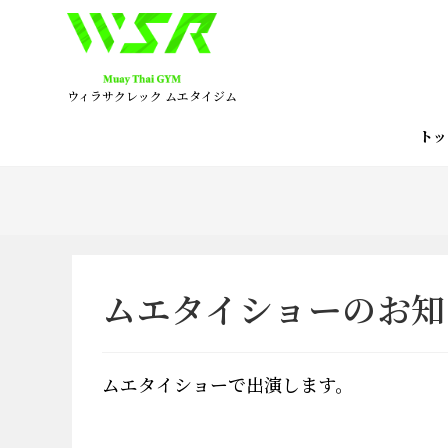
コ
ン
テ
ン
ウィラサクレック ムエタイジム
ツ
へ
ト
ス
キ
ッ
プ
ムエタイショーのお知
ムエタイショーで出演します。