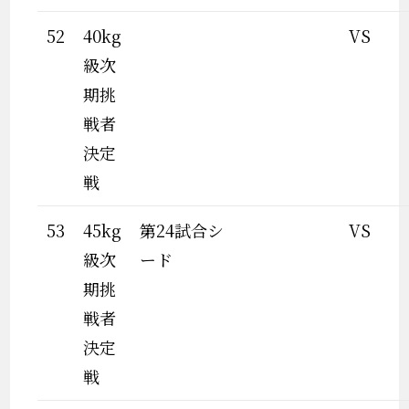
52
40kg
VS
級次
期挑
戦者
決定
戦
53
45kg
第24試合シ
VS
級次
ード
期挑
戦者
決定
戦