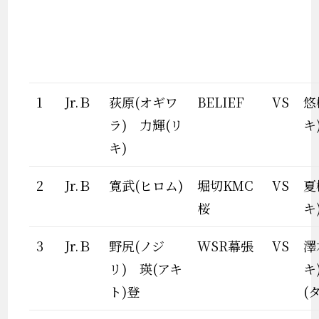
1
Jr.Ｂ
荻原(オギワ
BELIEF
VS
悠
ラ) 力輝(リ
キ
キ)
2
Jr.Ｂ
寛武(ヒロム)
堀切KMC
VS
夏
桜
キ
3
Jr.Ｂ
野尻(ノジ
WSR幕張
VS
澤
リ) 瑛(アキ
キ
ト)登
(