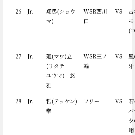
26
Jr.
翔馬(ショウ
WSR西川
VS
吉
マ)
口
モ
(
27
Jr.
廻(マワ)立
WSR三ノ
VS
凰
(リタテ
輪
牙
ユウマ) 悠
雅
28
Jr.
哲(テッケン)
フリー
VS
若
拳
バ
夕
翔