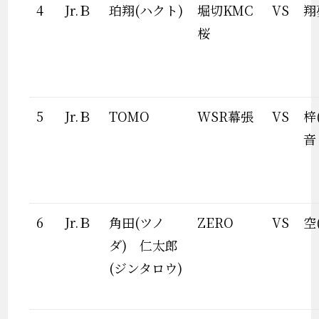
4
Jr.Ｂ
珀翔(ハクト)
堀切KMC
VS
翔
桜
5
Jr.Ｂ
TOMO
WSR幕張
VS
梓
音
6
Jr.Ｂ
角田(ツノ
ZERO
VS
空
ダ) 仁太郎
(ジンタロウ)