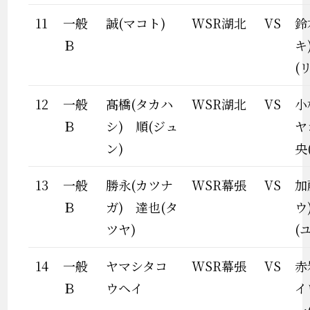
11
一般
誠(マコト)
WSR湖北
VS
鈴
Ｂ
キ
(
12
一般
髙橋(タカハ
WSR湖北
VS
小
Ｂ
シ) 順(ジュ
ヤ
ン)
央
13
一般
勝永(カツナ
WSR幕張
VS
加
Ｂ
ガ) 達也(タ
ウ
ツヤ)
(
14
一般
ヤマシタコ
WSR幕張
VS
赤
Ｂ
ウヘイ
イ