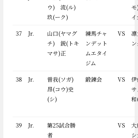
ウ) 流(ル)
モ
玖(ーク)
イ
37
Jr.
山口(ヤマグ
練馬チャ
VS
凛
チ) 鋭(トキ
ンデット
ン
マサ)正
ムエタイ
ジム
38
Jr.
曽我(ソガ)
鍛錬会
VS
伊
昂(コウ)史
サ
(シ)
和
39
Jr.
第25試合勝
VS
大
者
シ