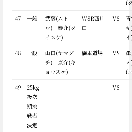
(
47
一般
武藤(ムト
WSR西川
VS
青
ウ) 泰介(タ
口
キ
イスケ)
イ
48
一般
山口(ヤマグ
橋本道場
VS
津
チ) 京介(キ
ミ
ョウスケ)
(
49
25kg
VS
級次
期挑
戦者
決定