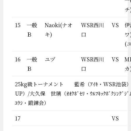
一
チ
15
一般
Naoki(ナオ
WSR西川
VS
伊
Ｂ
キ)
口
ワ
(
16
一般
ユヅ
WSR西川
VS
M
Ｂ
口
カ
25kg級トーナメント 藍希（ｱｲｷ・WSR池袋）/
UP）/大久保 世璃（ｵｵｸﾎﾞｾﾘ・ｳﾙﾌｷｯｸﾎﾞｸｼﾝｸﾞｼ
ﾕｳｼ・鍛錬会）
17
VS