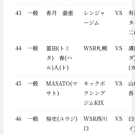
43
一般
香月 澈亜
レンジャ
VS
有
ージム
タ
二
44
一般
冨田(トミ
WSR札幌
VS
濱
タ) 春(ハ
ダ
ル)人(ト)
(
45
一般
MASATO(マ
キックボ
VS
山
サト)
クシング
吾
ジムKIX
46
一般
裕史(ユウジ)
WSR西川
VS
臼
口
イ