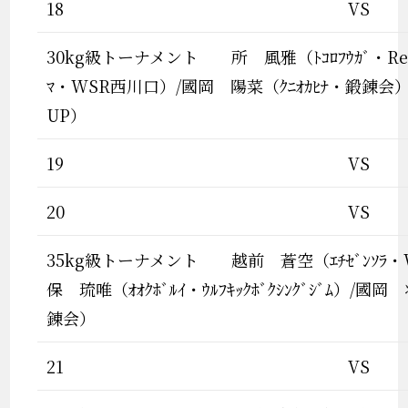
18
VS
30kg級トーナメント 所 風雅（ﾄｺﾛﾌｳｶﾞ・Refr
ﾏ・WSR西川口）/國岡 陽菜（ｸﾆｵｶﾋﾅ・鍛錬会）
UP）
19
VS
20
VS
35kg級トーナメント 越前 蒼空（ｴﾁｾﾞﾝｿﾗ・
保 琉唯（ｵｵｸﾎﾞﾙｲ・ｳﾙﾌｷｯｸﾎﾞｸｼﾝｸﾞｼﾞﾑ）/國岡
錬会）
21
VS