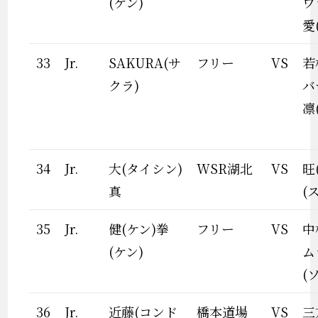
(ケン)
ワ
愛
33
Jr.
SAKURA(サ
フリー
VS
若
クラ)
バ
凛
34
Jr.
大(タイシン)
WSR湖北
VS
旺
真
(
35
Jr.
健(ケン)拳
フリー
VS
中
(ケン)
ム
(
36
Jr.
近藤(コンド
橋本道場
VS
三