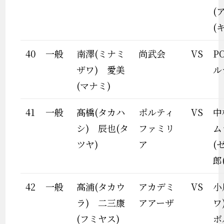
(
(キ
40
一般
南澤(ミナミ
尚武会
VS
P
ザワ) 愛美
ル
(マナミ)
41
一般
髙橋(タカハ
ポルティ
VS
中
シ) 辰也(タ
ファミリ
ム
ツヤ)
ア
(
郎
42
一般
高浦(タカウ
アカデミ
VS
小
ラ) 二三康
アアーザ
ワ
(フミヤス)
ボ