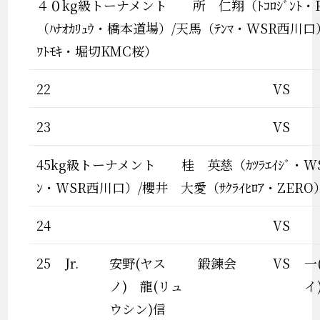
４０kg級トーナメント 所 仁翔（ﾄｺﾛｼﾞﾝﾄ・Re
（ﾊﾅｵｶﾘｭｳ・橋本道場）/天馬（ﾃﾝﾏ・WSR西川口
ﾜﾄﾓｷ・堀切KMC桜）
22
VS
23
VS
45kg級トーナメント 桂 英慈（ｶﾂﾗｴｲｼﾞ・W
ﾝ・WSR西川口）/櫻井 大愛（ｻｸﾗｲﾋﾛｱ・ZERO
24
VS
25
Jr.
安野(ヤス
鍛錬会
VS
一
ノ) 龍(リュ
イ
ウシン)信