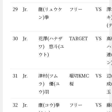
29
Jr.
龍(リュウケ
フリー
VS
澤
ン)拳
キ
(
30
Jr.
花澤(ハナザ
TARGET
VS
高
ワ) 悠斗(ユ
ハ
ウト)
連
ン
31
Jr.
津村(ツム
堀切KMC
VS
辺
ラ) 優(ユ
桜
成
ウ)羽
玉
32
Jr.
康(コウ)拳
フリー
VS
藤