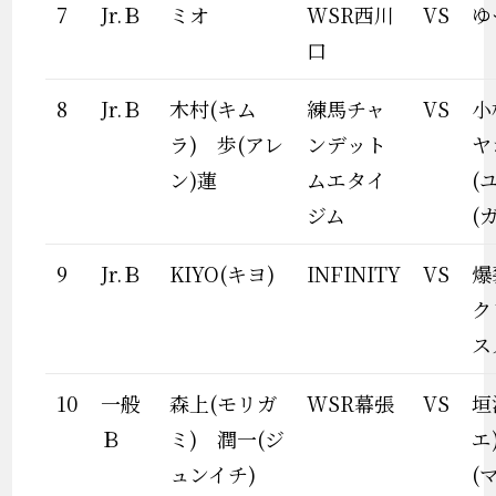
7
Jr.Ｂ
ミオ
WSR西川
VS
ゆ
口
8
Jr.Ｂ
木村(キム
練馬チャ
VS
小
ラ) 歩(アレ
ンデット
ヤ
ン)蓮
ムエタイ
(
ジム
(ガ
9
Jr.Ｂ
KIYO(キヨ)
INFINITY
VS
爆
ク
ス
10
一般
森上(モリガ
WSR幕張
VS
垣
Ｂ
ミ) 潤一(ジ
エ
ュンイチ)
(