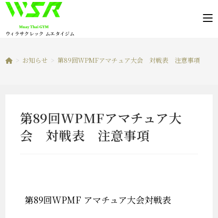
コ
ン
テ
ウィラサクレック ムエタイジム
ン
ツ
>
お知らせ
>
第89回WPMFアマチュア大会 対戦表 注意事項
へ
ス
キ
ッ
第89回WPMFアマチュア大
プ
会 対戦表 注意事項
第89回WPMF アマチュア大会対戦表