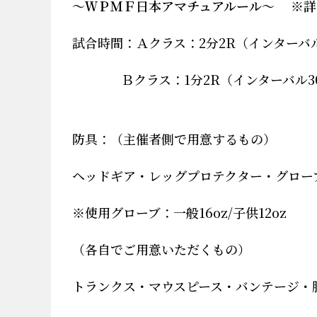
～ＷＰＭＦ日本アマチュアルール～
※
詳
試合時間：Ａクラス：
2
分
2R
（インターバ
Ｂクラス：
1
分
2R
（インターバル
3
防具：（主催者側で用意するもの）
ヘッドギア・レッグプロテクター・グロー
※
使用グローブ：一般
16oz/
子供
12oz
（各自でご用意いただくもの）
トランクス・マウスピース・バンテージ・