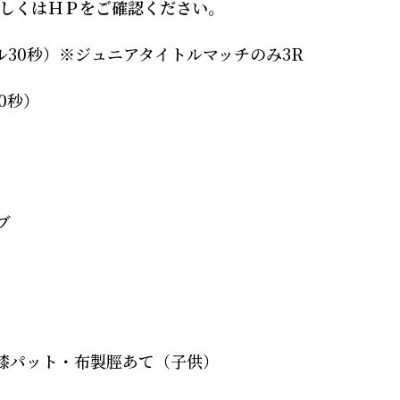
しくはＨＰをご確認ください。
ル
30
秒）※ジュニアタイトルマッチのみ
3R
0
秒）
ブ
膝パット・布製脛あて（子供）