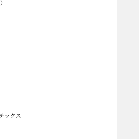
る
）
アテックス