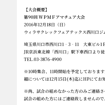
【大会概要】
第90回 ＷＰＭＦアマチュア大会
2016
年12
月18
日（日
）
ウィラサクレックフェアテックス西川口ジ
埼玉県川口市西川口1‐3‐11 大東ビル1
JR京浜東北線「西川口」駅下車西口より徒
TEL.03-3876-4900
※
10
時集合、
11
時開始を予定しております
細については12
月15
日
(木
)
迄に
HP
にてお
※
尚、試合の組めなかった方のみご連絡さ
試合の組めた方にはご連絡致しませんので