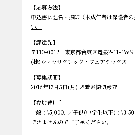
【応募方法】
申込書に記名・捺印（未成年者は保護者の
い。
【郵送先】
〒
110-0012
東京都台東区竜泉
2-11-4WS
(
株
)
ウィラサクレック・フェアテックス
【募集期間】
2016
年12
月5
日
(月
)
必着※締切厳守
【参加費用
】
一般：
\5,000.-
／子供
(
中学生以下
)：
\3,50
できませんのでご了承ください。