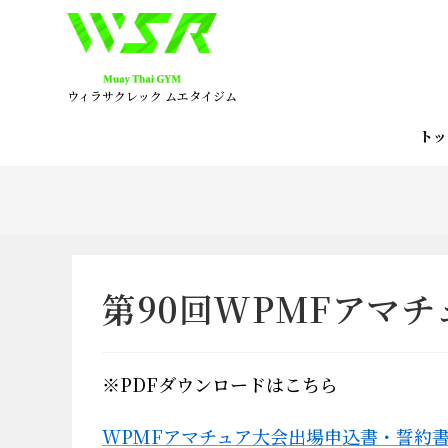
コ
ン
テ
ン
ウィラサクレック ムエタイジム
ツ
へ
ト
ス
キ
ッ
プ
第90回WPMFアマ
※PDFダウンロードはこちら
WPMFアマチュア大会出場申込書・誓約