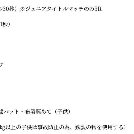
ル
30
秒）※ジュニアタイトルマッチのみ
3R
0
秒）
ブ
膝パット・布製脛あて（子供）
㎏以上の子供は事故防止の為、鉄製の物を使用する
）