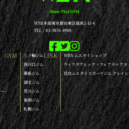
WSR本部
東京都台東区竜泉2-11-4
TEL：03-3876-4900
GYM
LINK
三ノ輪ジム
WRS ムエタイショップ
西川口ジム
ウィラサクレック・フェアテックス
幕張ジム
目白ムエタイスポーツジム クレイン
湖北ジム
シー
荒川ジム
福岡ジム
札幌ジム