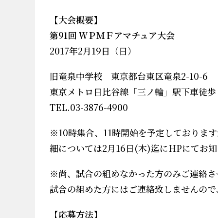
【大会概要】
第91回 ＷＰＭＦアマチュア大会
2017
年2
月19
日（日
）
旧竜泉中学校 東京都台東区竜泉2-10-6
東京メトロ日比谷線「三ノ輪」駅下車徒歩
TEL.03-3876-4900
※
10
時集合、
11
時開始を予定しております
細については2
月16
日
(木
)
迄に
HP
にてお知
※
尚、試合の組めなかった方のみご連絡さ
試合の組めた方にはご連絡致しませんので
【応募方法】