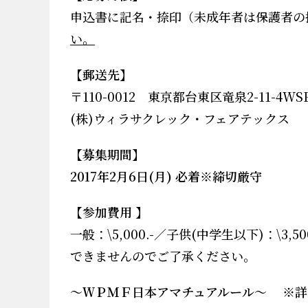
申込書に記名・捺印（未成年者は保護者の
い。
【郵送先】
〒
110-0012
東京都台東区竜泉
2-11-4WS
(
株
)
ウィラサクレック・フェアテックス
【募集期間】
2017
年2
月6
日
(月
)
必着※締切厳守
【参加費用
】
一般：
\5,000.-
／子供
(
中学生以下
)：
\3,50
できませんのでご了承ください。
～ＷＰＭＦ日本アマチュアルール～
※
詳