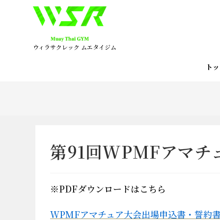
コ
ン
テ
ン
ウィラサクレック ムエタイジム
ツ
へ
ト
ス
キ
ッ
プ
第91回WPMFアマ
※PDFダウンロードはこちら
WPMFアマチュア大会出場申込書・誓約