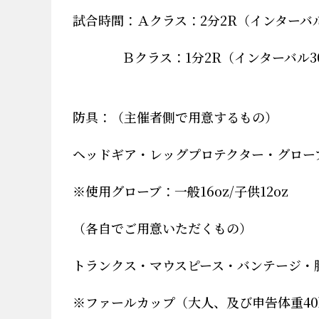
試合時間：Ａクラス：
2
分
2R
（インターバ
Ｂクラス：
1
分
2R
（インターバル
3
防具：（主催者側で用意するもの）
ヘッドギア・レッグプロテクター・グロー
※
使用グローブ：一般
16oz/
子供
12oz
（各自でご用意いただくもの）
トランクス・マウスピース・バンテージ・
※
ファールカップ（
大人、及び申告体重
40