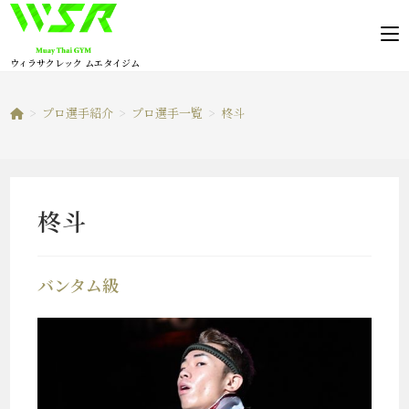
コ
ン
テ
ウィラサクレック ムエタイジム
ン
ツ
>
プロ選手紹介
>
プロ選手一覧
>
柊斗
へ
ス
キ
ッ
柊斗
プ
バンタム級