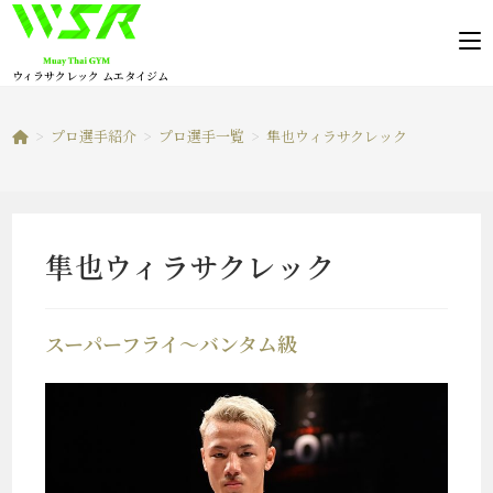
コ
ン
テ
ウィラサクレック ムエタイジム
ン
ツ
>
プロ選手紹介
>
プロ選手一覧
>
隼也ウィラサクレック
へ
ス
キ
ッ
隼也ウィラサクレック
プ
スーパーフライ～バンタム級