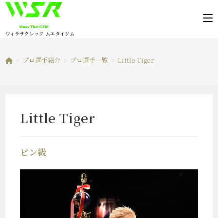
コ
ン
テ
ウィラサクレック ムエタイジム
ン
ツ
>
プロ選手紹介
>
プロ選手一覧
>
Little Tiger
へ
ス
キ
ッ
Little Tiger
プ
ピン級