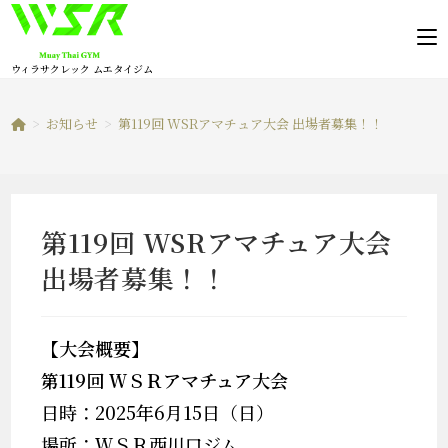
コ
ン
テ
ウィラサクレック ムエタイジム
ン
ツ
>
お知らせ
>
第119回 WSRアマチュア大会 出場者募集！！
へ
ス
キ
ッ
第119回 WSRアマチュア大会
プ
出場者募集！！
【大会概要】
第119回 ＷＳＲアマチュア大会
日時：2025年6月15日（日）
場所：ＷＳＲ西川口ジム